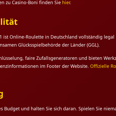
nen zu Casino-Boni finden Sie
hier
.
lität
 ist Online-Roulette in Deutschland vollständig legal 
insamen Glücksspielbehörde der Länder (GGL).
lüsselung, faire Zufallsgeneratoren und bieten Werk
zenzinformationen im Footer der Website.
Offizielle 
g
s Budget und halten Sie sich daran. Spielen Sie niemal