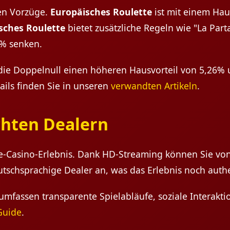
nen Vorzüge.
Europäisches Roulette
ist mit einem Hau
sches Roulette
bietet zusätzliche Regeln wie "La Part
5% senken.
die Doppelnull einen höheren Hausvorteil von 5,26% 
ails finden Sie in unseren
verwandten Artikeln
.
chten Dealern
ine-Casino-Erlebnis. Dank HD-Streaming können Sie vo
deutschsprachige Dealer an, was das Erlebnis noch auth
umfassen transparente Spielabläufe, soziale Interakt
Guide
.