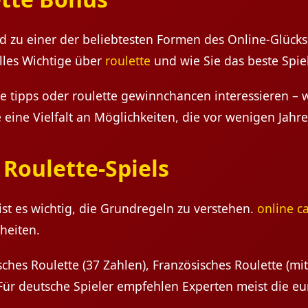
d zu einer der beliebtesten Formen des Online-Glückss
lles Wichtige über
roulette
und wie Sie das beste Spie
tte tipps oder roulette gewinnchancen interessieren – 
eine Vielfalt an Möglichkeiten, die vor wenigen Jah
Roulette-Spiels
st es wichtig, die Grundregeln zu verstehen.
online c
heiten.
ches Roulette (37 Zahlen), Französisches Roulette (mi
 Für deutsche Spieler empfehlen Experten meist die e