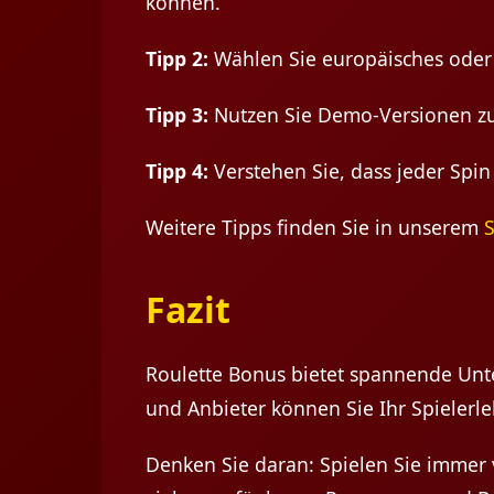
können.
Tipp 2:
Wählen Sie europäisches oder 
Tipp 3:
Nutzen Sie Demo-Versionen zum
Tipp 4:
Verstehen Sie, dass jeder Spin 
Weitere Tipps finden Sie in unserem
S
Fazit
Roulette Bonus bietet spannende Unte
und Anbieter können Sie Ihr Spielerl
Denken Sie daran: Spielen Sie immer 