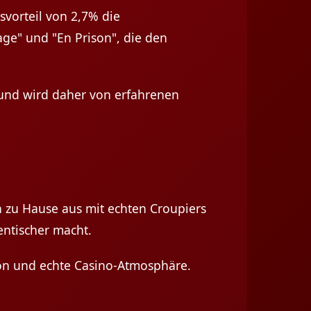
svorteil von 2,7% die
age" und "En Prison", die den
und wird daher von erfahrenen
n zu Hause aus mit echten Croupiers
entischer macht.
ion und echte Casino-Atmosphäre.