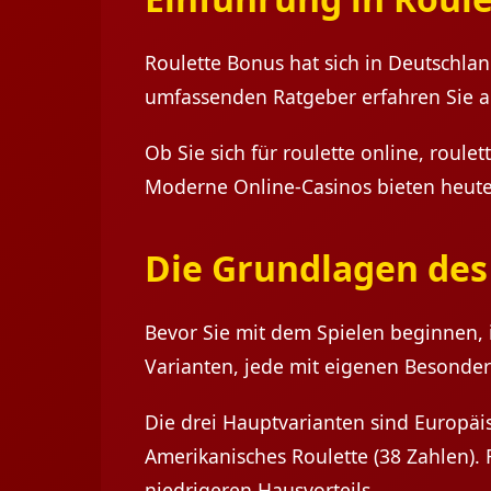
Roulette Bonus hat sich in Deutschlan
umfassenden Ratgeber erfahren Sie a
Ob Sie sich für roulette online, roule
Moderne Online-Casinos bieten heute 
Die Grundlagen des 
Bevor Sie mit dem Spielen beginnen, i
Varianten, jede mit eigenen Besonder
Die drei Hauptvarianten sind Europäis
Amerikanisches Roulette (38 Zahlen).
niedrigeren Hausvorteils.