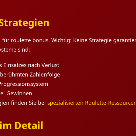
Strategien
 für roulette bonus. Wichtig: Keine Strategie garantie
ysteme sind:
Einsatzes nach Verlust
 berühmten Zahlenfolge
rogressionssystem
bei Gewinnen
ien finden Sie bei
spezialisierten Roulette-Ressource
im Detail