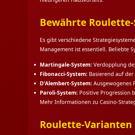
Bewährte Roulette-
Es gibt verschiedene Strategiesysteme
Management ist essentiell. Beliebte S
Martingale-System:
Verdopplung des 
Fibonacci-System:
Basierend auf der
D'Alembert-System:
Ausgewogenes P
Paroli-System:
Positive Progression 
Mehr Informationen zu Casino-Strateg
Roulette-Varianten 