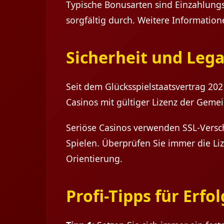
Typische Bonusarten sind Einzahlun
sorgfältig durch. Weitere Informatio
Sicherheit und Lega
Seit dem Glücksspielstaatsvertrag 2021
Casinos mit gültiger Lizenz der Geme
Seriöse Casinos verwenden SSL-Versch
Spielen. Überprüfen Sie immer die Li
Orientierung.
Profi-Tipps für Erfol