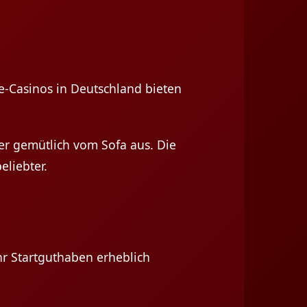
e-Casinos in Deutschland bieten
der gemütlich vom Sofa aus. Die
liebter.
r Startguthaben erheblich