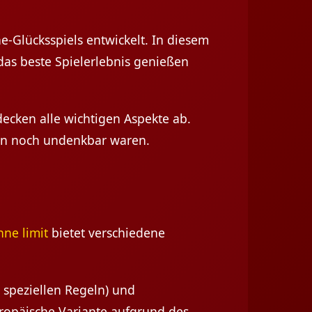
e-Glücksspiels entwickelt. In diesem
das beste Spielerlebnis genießen
 decken alle wichtigen Aspekte ab.
ren noch undenkbar waren.
hne limit
bietet verschiedene
t speziellen Regeln) und
uropäische Variante aufgrund des