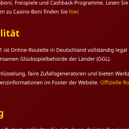
gsboni, Freispiele und Cashback-Programme. Lesen S
nen zu Casino-Boni finden Sie
hier
.
lität
 ist Online-Roulette in Deutschland vollständig legal 
insamen Glücksspielbehörde der Länder (GGL).
lüsselung, faire Zufallsgeneratoren und bieten Werk
zenzinformationen im Footer der Website.
Offizielle 
g