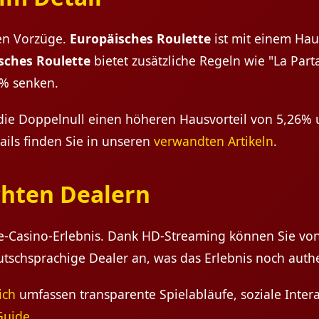
nen Vorzüge.
Europäisches Roulette
ist mit einem Hau
sches Roulette
bietet zusätzliche Regeln wie "La Part
5% senken.
die Doppelnull einen höheren Hausvorteil von 5,26% 
ails finden Sie in unseren
verwandten Artikeln
.
chten Dealern
ine-Casino-Erlebnis. Dank HD-Streaming können Sie vo
deutschsprachige Dealer an, was das Erlebnis noch auth
ich
umfassen transparente Spielabläufe, soziale Inte
Guide
.