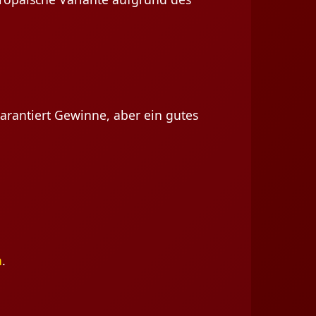
 garantiert Gewinne, aber ein gutes
n
.