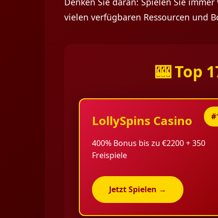
Denken Sie daran: Spielen Sie immer 
vielen verfügbaren Ressourcen und 
🎰 Top 
#
LollySpins Casino
400% Bonus bis zu €2200 + 350
Freispiele
Jetzt Spielen →