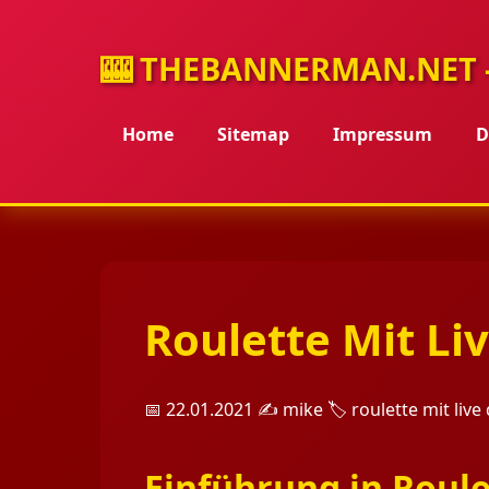
🎰 THEBANNERMAN.NET 
Home
Sitemap
Impressum
D
Roulette Mit Liv
📅 22.01.2021
✍️ mike
🏷️ roulette mit live
Einführung in Roule