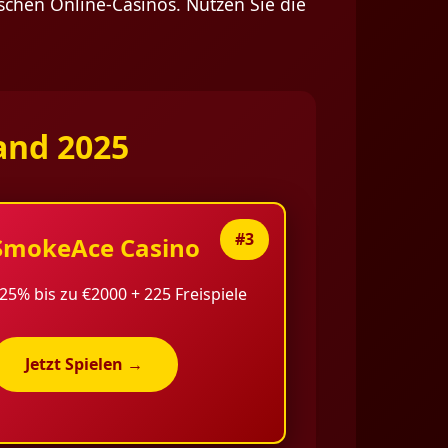
schen Online-Casinos. Nutzen Sie die
and 2025
#3
SmokeAce Casino
25% bis zu €2000 + 225 Freispiele
Jetzt Spielen →