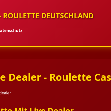
- ROULETTE DEUTSCHLAND
atenschutz
e Dealer - Roulette Ca
 dealer
tte Mit Live Dealer