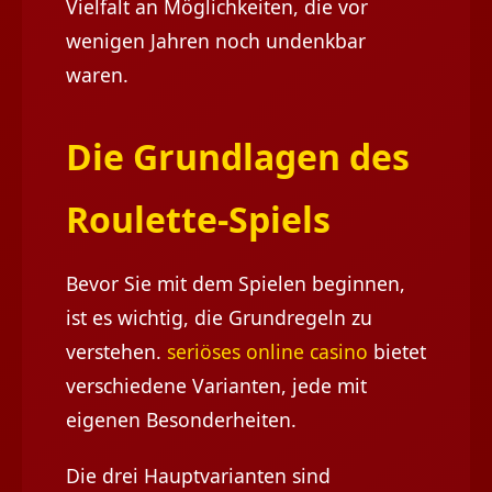
Vielfalt an Möglichkeiten, die vor
wenigen Jahren noch undenkbar
waren.
Die Grundlagen des
Roulette-Spiels
Bevor Sie mit dem Spielen beginnen,
ist es wichtig, die Grundregeln zu
verstehen.
seriöses online casino
bietet
verschiedene Varianten, jede mit
eigenen Besonderheiten.
Die drei Hauptvarianten sind