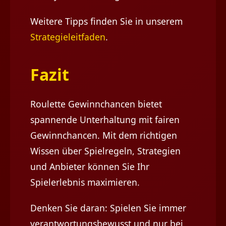
Weitere Tipps finden Sie in unserem
Strategieleitfaden
.
Fazit
Roulette Gewinnchancen bietet
spannende Unterhaltung mit fairen
Gewinnchancen. Mit dem richtigen
Wissen über Spielregeln, Strategien
und Anbieter können Sie Ihr
Spielerlebnis maximieren.
Denken Sie daran: Spielen Sie immer
verantwortungsbewusst und nur bei