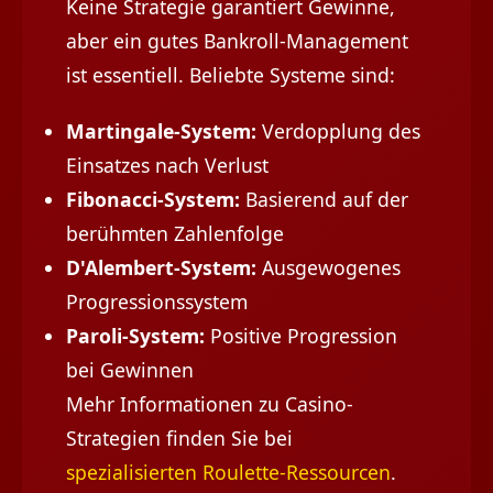
Keine Strategie garantiert Gewinne,
aber ein gutes Bankroll-Management
ist essentiell. Beliebte Systeme sind:
Martingale-System:
Verdopplung des
Einsatzes nach Verlust
Fibonacci-System:
Basierend auf der
berühmten Zahlenfolge
D'Alembert-System:
Ausgewogenes
Progressionssystem
Paroli-System:
Positive Progression
bei Gewinnen
Mehr Informationen zu Casino-
Strategien finden Sie bei
spezialisierten Roulette-Ressourcen
.