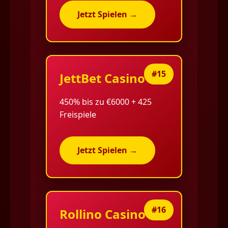
Jetzt Spielen →
#15
JettBet Casino
450% bis zu €6000 + 425
Freispiele
Jetzt Spielen →
#16
Rollino Casino