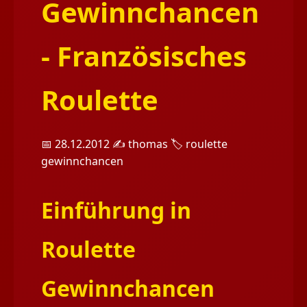
Gewinnchancen
- Französisches
Roulette
📅 28.12.2012
✍️ thomas
🏷️ roulette
gewinnchancen
Einführung in
Roulette
Gewinnchancen