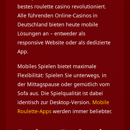
bestes roulette casino revolutioniert.
Alle führenden Online-Casinos in
Deutschland bieten heute mobile
Lösungen an – entweder als
responsive Website oder als dedizierte
App.
Mobiles Spielen bietet maximale
Flexibilität: Spielen Sie unterwegs, in
der Mittagspause oder gemütlich vom
Sofa aus. Die Spielqualität ist dabei
identisch zur Desktop-Version.
Mobile
Roulette-Apps
werden immer beliebter.