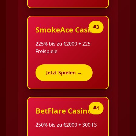
#3
SmokeAce Casino
225% bis zu €2000 + 225
Freispiele
Jetzt Spielen →
#4
BetFlare Casino
250% bis zu €2000 + 300 FS