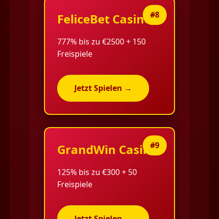
#8
FeliceBet Casino
777% bis zu €2500 + 150
Freispiele
Jetzt Spielen →
#9
GrandWin Casino
125% bis zu €300 + 50
Freispiele
Jetzt Spielen →