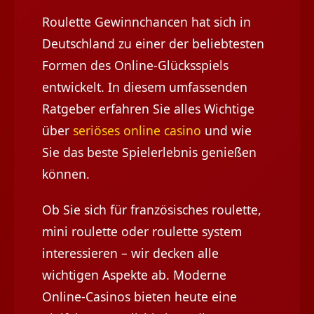
Roulette Gewinnchancen hat sich in
Deutschland zu einer der beliebtesten
Formen des Online-Glücksspiels
entwickelt. In diesem umfassenden
Ratgeber erfahren Sie alles Wichtige
über
seriöses online casino
und wie
Sie das beste Spielerlebnis genießen
können.
Ob Sie sich für französisches roulette,
mini roulette oder roulette system
interessieren – wir decken alle
wichtigen Aspekte ab. Moderne
Online-Casinos bieten heute eine