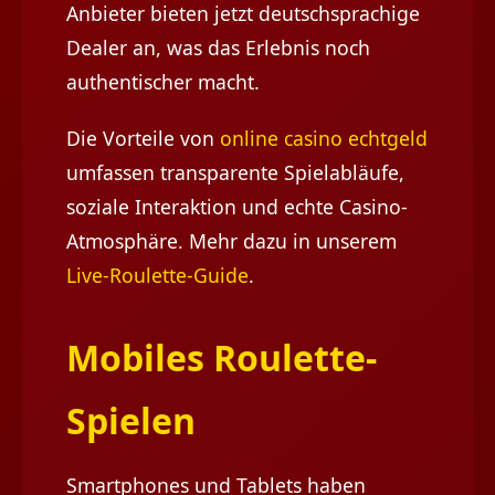
Anbieter bieten jetzt deutschsprachige
Dealer an, was das Erlebnis noch
authentischer macht.
Die Vorteile von
online casino echtgeld
umfassen transparente Spielabläufe,
soziale Interaktion und echte Casino-
Atmosphäre. Mehr dazu in unserem
Live-Roulette-Guide
.
Mobiles Roulette-
Spielen
Smartphones und Tablets haben