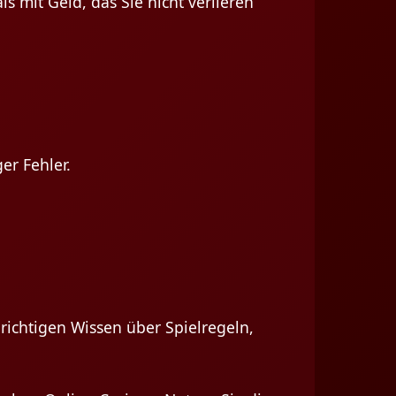
s mit Geld, das Sie nicht verlieren
er Fehler.
richtigen Wissen über Spielregeln,