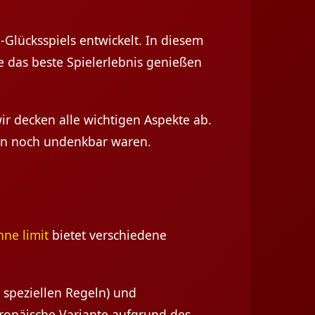
-Glücksspiels entwickelt. In diesem
 das beste Spielerlebnis genießen
wir decken alle wichtigen Aspekte ab.
ren noch undenkbar waren.
hne limit
bietet verschiedene
t speziellen Regeln) und
uropäische Variante aufgrund des