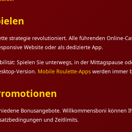
ielen
te strategie revolutioniert. Alle führenden Online-Ca
sponsive Website oder als dedizierte App.
bilität: Spielen Sie unterwegs, in der Mittagspause o
Desktop-Version.
Mobile Roulette-Apps
werden immer be
Promotionen
chiedene Bonusangebote. Willkommensboni können Ih
satzbedingungen und Zeitlimits.