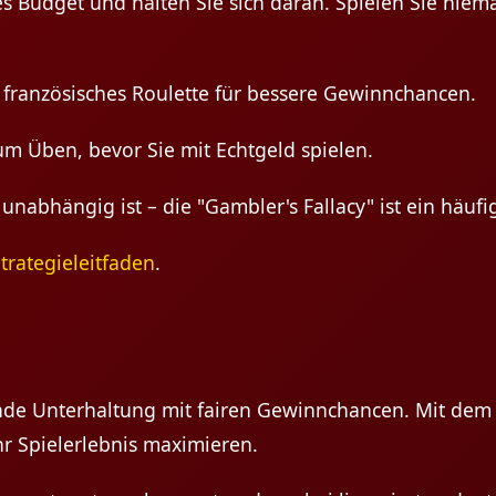
s Budget und halten Sie sich daran. Spielen Sie niemal
französisches Roulette für bessere Gewinnchancen.
 Üben, bevor Sie mit Echtgeld spielen.
unabhängig ist – die "Gambler's Fallacy" ist ein häufig
trategieleitfaden
.
nde Unterhaltung mit fairen Gewinnchancen. Mit dem 
hr Spielerlebnis maximieren.