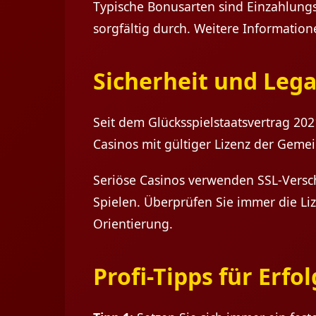
Typische Bonusarten sind Einzahlun
sorgfältig durch. Weitere Informatio
Sicherheit und Lega
Seit dem Glücksspielstaatsvertrag 2021
Casinos mit gültiger Lizenz der Geme
Seriöse Casinos verwenden SSL-Versch
Spielen. Überprüfen Sie immer die Li
Orientierung.
Profi-Tipps für Erfol