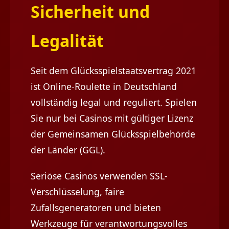
Sicherheit und
Legalität
Seit dem Glücksspielstaatsvertrag 2021
ist Online-Roulette in Deutschland
vollständig legal und reguliert. Spielen
Sie nur bei Casinos mit gültiger Lizenz
der Gemeinsamen Glücksspielbehörde
der Länder (GGL).
Seriöse Casinos verwenden SSL-
Verschlüsselung, faire
Zufallsgeneratoren und bieten
Werkzeuge für verantwortungsvolles