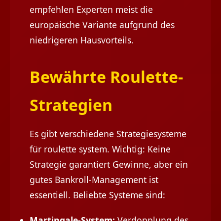
empfehlen Experten meist die
europäische Variante aufgrund des
niedrigeren Hausvorteils.
Bewährte Roulette-
Strategien
Es gibt verschiedene Strategiesysteme
für roulette system. Wichtig: Keine
Strategie garantiert Gewinne, aber ein
gutes Bankroll-Management ist
essentiell. Beliebte Systeme sind:
Martingale-System:
Verdopplung des