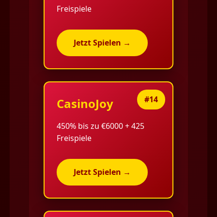
Freispiele
Jetzt Spielen →
#14
CasinoJoy
450% bis zu €6000 + 425
Freispiele
Jetzt Spielen →