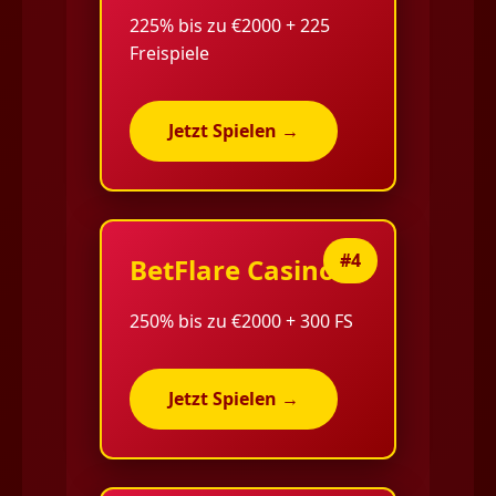
225% bis zu €2000 + 225
Freispiele
Jetzt Spielen →
#4
BetFlare Casino
250% bis zu €2000 + 300 FS
Jetzt Spielen →