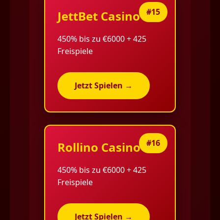
#15
JettBet Casino
450% bis zu €6000 + 425
Freispiele
Jetzt Spielen →
#16
Rollino Casino
450% bis zu €6000 + 425
Freispiele
Jetzt Spielen →