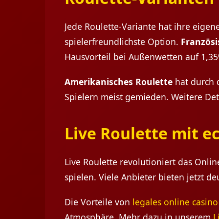
Jede Roulette-Variante hat ihre eige
spielerfreundlichste Option.
Französi
Hausvorteil bei Außenwetten auf 1,3
Amerikanisches Roulette
hat durch 
Spielern meist gemieden. Weitere Det
Live Roulette mit e
Live Roulette revolutioniert das Onl
spielen. Viele Anbieter bieten jetzt 
Die Vorteile von
legales online casin
Atmosphäre. Mehr dazu in unserem
L