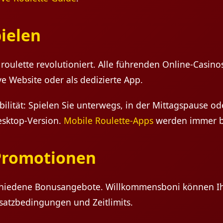
ielen
oulette revolutioniert. Alle führenden Online-Casino
e Website oder als dedizierte App.
bilität: Spielen Sie unterwegs, in der Mittagspause o
Desktop-Version.
Mobile Roulette-Apps
werden immer be
Promotionen
chiedene Bonusangebote. Willkommensboni können Ih
satzbedingungen und Zeitlimits.