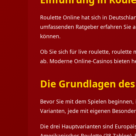
Roulette Online hat sich in Deutschla
umfassenden Ratgeber erfahren Sie a
können.
Ob Sie sich für live roulette, roulette
ab. Moderne Online-Casinos bieten he
Die Grundlagen des 
Bevor Sie mit dem Spielen beginnen, i
Varianten, jede mit eigenen Besonder
Die drei Hauptvarianten sind Europäis
Amerikanisches Roulette (38 Zahlen).