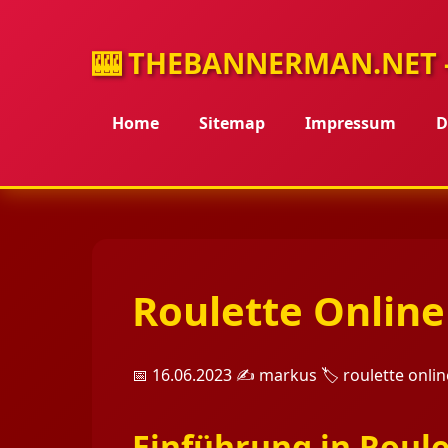
🎰 THEBANNERMAN.NET 
Home
Sitemap
Impressum
D
Roulette Online 
📅 16.06.2023
✍️ markus
🏷️ roulette onlin
Einführung in Roule