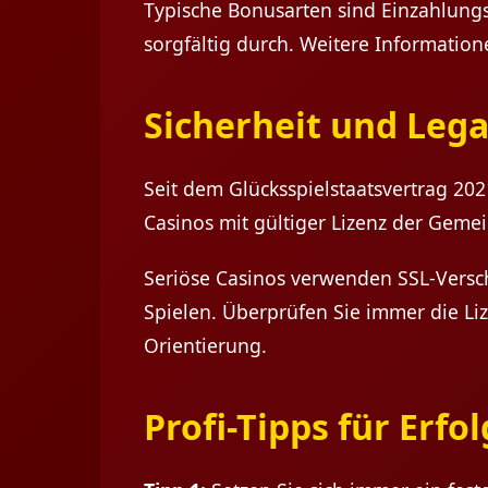
Typische Bonusarten sind Einzahlun
sorgfältig durch. Weitere Informatio
Sicherheit und Lega
Seit dem Glücksspielstaatsvertrag 2021
Casinos mit gültiger Lizenz der Geme
Seriöse Casinos verwenden SSL-Versch
Spielen. Überprüfen Sie immer die Li
Orientierung.
Profi-Tipps für Erfol