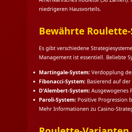
niedrigeren Hausvorteils.
Bewährte Roulette-
Es gibt verschiedene Strategiesysteme 
Management ist essentiell. Beliebte S
Martingale-System:
Verdopplung des 
Fibonacci-System:
Basierend auf der
D'Alembert-System:
Ausgewogenes P
Paroli-System:
Positive Progression 
Mehr Informationen zu Casino-Strateg
Roulette-Varianten 