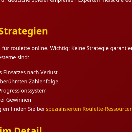
Strategien
für roulette online. Wichtig: Keine Strategie garantie
ysteme sind:
Einsatzes nach Verlust
 berühmten Zahlenfolge
rogressionssystem
bei Gewinnen
ien finden Sie bei
spezialisierten Roulette-Ressource
im Detail