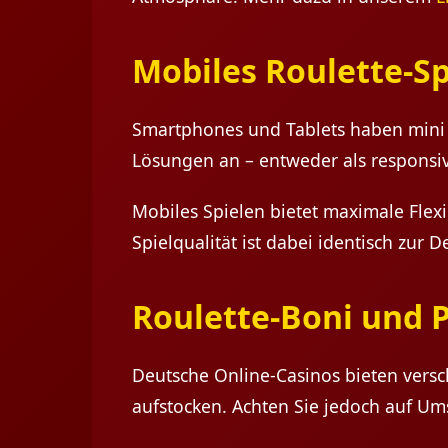
Mobiles Roulette-Sp
Smartphones und Tablets haben mini r
Lösungen an – entweder als responsiv
Mobiles Spielen bietet maximale Flexi
Spielqualität ist dabei identisch zur 
Roulette-Boni und 
Deutsche Online-Casinos bieten vers
aufstocken. Achten Sie jedoch auf Um