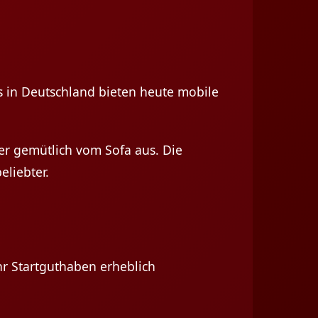
s in Deutschland bieten heute mobile
der gemütlich vom Sofa aus. Die
liebter.
r Startguthaben erheblich