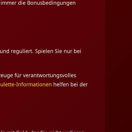
ie immer die Bonusbedingungen
und reguliert. Spielen Sie nur bei
zeuge für verantwortungsvolles
Roulette-Informationen
helfen bei der