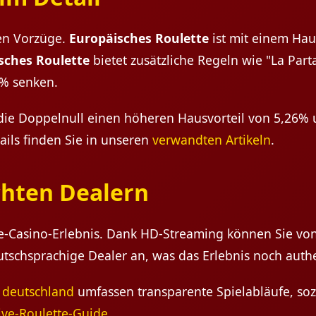
nen Vorzüge.
Europäisches Roulette
ist mit einem Hau
sches Roulette
bietet zusätzliche Regeln wie "La Part
5% senken.
die Doppelnull einen höheren Hausvorteil von 5,26% 
ails finden Sie in unseren
verwandten Artikeln
.
chten Dealern
ine-Casino-Erlebnis. Dank HD-Streaming können Sie vo
deutschsprachige Dealer an, was das Erlebnis noch auth
o deutschland
umfassen transparente Spielabläufe, sozi
ive-Roulette-Guide
.