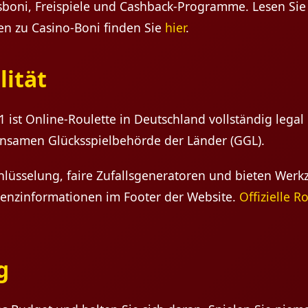
gsboni, Freispiele und Cashback-Programme. Lesen S
nen zu Casino-Boni finden Sie
hier
.
lität
 ist Online-Roulette in Deutschland vollständig legal 
insamen Glücksspielbehörde der Länder (GGL).
lüsselung, faire Zufallsgeneratoren und bieten Werk
zenzinformationen im Footer der Website.
Offizielle 
g