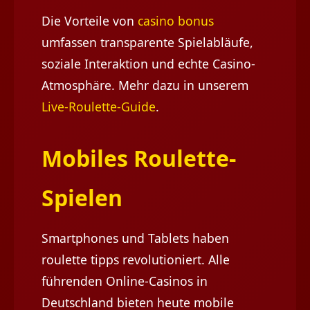
Die Vorteile von
casino bonus
umfassen transparente Spielabläufe,
soziale Interaktion und echte Casino-
Atmosphäre. Mehr dazu in unserem
Live-Roulette-Guide
.
Mobiles Roulette-
Spielen
Smartphones und Tablets haben
roulette tipps revolutioniert. Alle
führenden Online-Casinos in
Deutschland bieten heute mobile