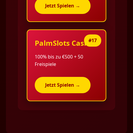
Jetzt Spielen →
#17
PalmSlots Casino
100% bis zu €500 + 50
Freispiele
Jetzt Spielen →