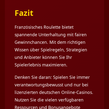
Fazit
Französisches Roulette bietet
spannende Unterhaltung mit fairen
Gewinnchancen. Mit dem richtigen
Wissen über Spielregeln, Strategien
und Anbieter können Sie Ihr
Spielerlebnis maximieren.
Denken Sie daran: Spielen Sie immer
verantwortungsbewusst und nur bei
lizenzierten deutschen Online-Casinos.
Nutzen Sie die vielen verfügbaren
Ressourcen und Bonusangebote