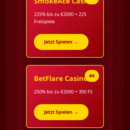
SmokeAce Casino
225% bis zu €2000 + 225
Freispiele
Jetzt Spielen →
#4
BetFlare Casino
250% bis zu €2000 + 300 FS
Jetzt Spielen →