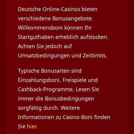
Deutsche Online-Casinos bieten
verschiedene Bonusangebote.
Willkommensboni können Ihr
Startguthaben erheblich aufstocken.
Achten Sie jedoch auf
Umsatzbedingungen und Zeitlimits.
Typische Bonusarten sind
Einzahlungsboni, Freispiele und
Cashback-Programme. Lesen Sie
immer die Bonusbedingungen
sorgfältig durch. Weitere
Informationen zu Casino-Boni finden
Sie
hier
.