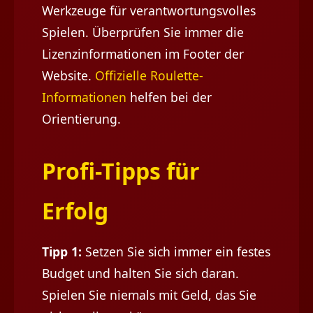
Werkzeuge für verantwortungsvolles
Spielen. Überprüfen Sie immer die
Lizenzinformationen im Footer der
Website.
Offizielle Roulette-
Informationen
helfen bei der
Orientierung.
Profi-Tipps für
Erfolg
Tipp 1:
Setzen Sie sich immer ein festes
Budget und halten Sie sich daran.
Spielen Sie niemals mit Geld, das Sie