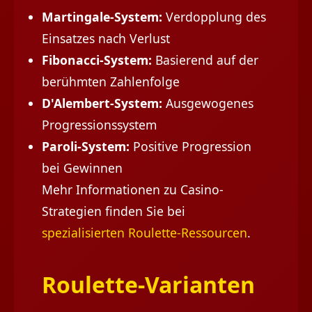
Martingale-System:
Verdopplung des
Einsatzes nach Verlust
Fibonacci-System:
Basierend auf der
berühmten Zahlenfolge
D'Alembert-System:
Ausgewogenes
Progressionssystem
Paroli-System:
Positive Progression
bei Gewinnen
Mehr Informationen zu Casino-
Strategien finden Sie bei
spezialisierten Roulette-Ressourcen
.
Roulette-Varianten