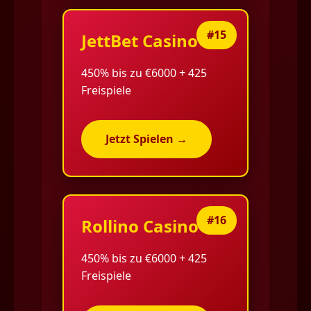
#15
JettBet Casino
450% bis zu €6000 + 425
Freispiele
Jetzt Spielen →
#16
Rollino Casino
450% bis zu €6000 + 425
Freispiele