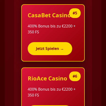
#5
CasaBet Casino
400% Bonus bis zu €2200 +
350 FS
Jetzt Spielen →
#6
RioAce Casino
400% Bonus bis zu €2200 +
350 FS