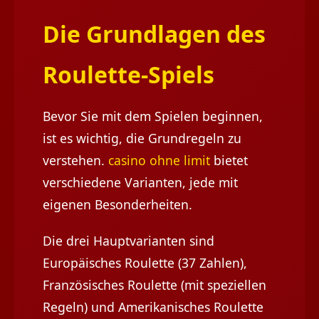
Die Grundlagen des
Roulette-Spiels
Bevor Sie mit dem Spielen beginnen,
ist es wichtig, die Grundregeln zu
verstehen.
casino ohne limit
bietet
verschiedene Varianten, jede mit
eigenen Besonderheiten.
Die drei Hauptvarianten sind
Europäisches Roulette (37 Zahlen),
Französisches Roulette (mit speziellen
Regeln) und Amerikanisches Roulette