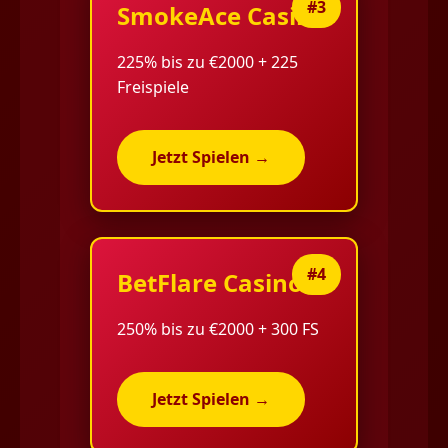
#3
SmokeAce Casino
225% bis zu €2000 + 225
Freispiele
Jetzt Spielen →
#4
BetFlare Casino
250% bis zu €2000 + 300 FS
Jetzt Spielen →