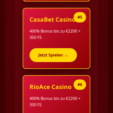
#5
CasaBet Casino
400% Bonus bis zu €2200 +
350 FS
Jetzt Spielen →
#6
RioAce Casino
400% Bonus bis zu €2200 +
350 FS