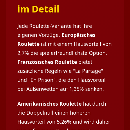
im Detail
Jede Roulette-Variante hat ihre
eigenen Vorzüge.
Europäisches
Roulette
ist mit einem Hausvorteil von
2,7% die spielerfreundlichste Option.
Französisches Roulette
bietet
zusätzliche Regeln wie "La Partage"
und "En Prison", die den Hausvorteil
bei Außenwetten auf 1,35% senken.
Amerikanisches Roulette
hat durch
die Doppelnull einen höheren
Hausvorteil von 5,26% und wird daher