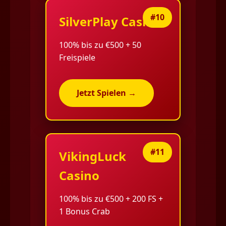
#10
SilverPlay Casino
100% bis zu €500 + 50
Freispiele
Jetzt Spielen →
#11
VikingLuck
Casino
100% bis zu €500 + 200 FS +
1 Bonus Crab