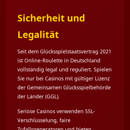
Sicherheit und
Legalität
Seit dem Glücksspielstaatsvertrag 2021
ist Online-Roulette in Deutschland
vollständig legal und reguliert. Spielen
Sie nur bei Casinos mit gültiger Lizenz
der Gemeinsamen Glücksspielbehörde
der Länder (GGL).
Seriöse Casinos verwenden SSL-
Verschlüsselung, faire
Zufallsgeneratoren und bieten