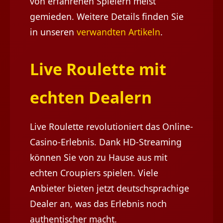
von erfahrenen Spielern meist
gemieden. Weitere Details finden Sie
in unseren
verwandten Artikeln
.
Live Roulette mit
echten Dealern
Live Roulette revolutioniert das Online-
Casino-Erlebnis. Dank HD-Streaming
können Sie von zu Hause aus mit
echten Croupiers spielen. Viele
Anbieter bieten jetzt deutschsprachige
Dealer an, was das Erlebnis noch
authentischer macht.