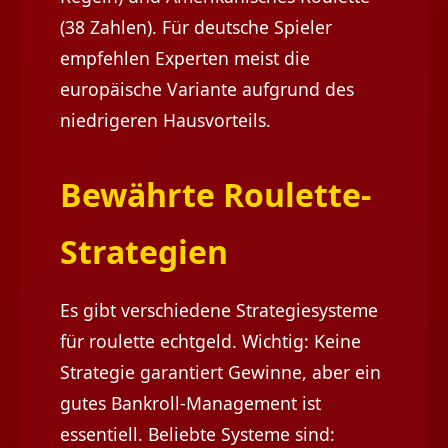
(38 Zahlen). Für deutsche Spieler
empfehlen Experten meist die
europäische Variante aufgrund des
niedrigeren Hausvorteils.
Bewährte Roulette-
Strategien
Es gibt verschiedene Strategiesysteme
für roulette echtgeld. Wichtig: Keine
Strategie garantiert Gewinne, aber ein
gutes Bankroll-Management ist
essentiell. Beliebte Systeme sind: