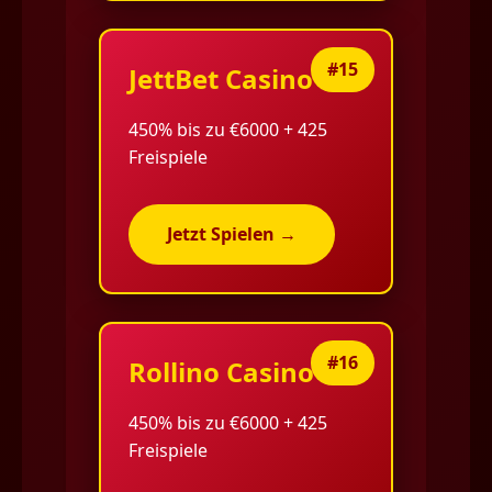
#15
JettBet Casino
450% bis zu €6000 + 425
Freispiele
Jetzt Spielen →
#16
Rollino Casino
450% bis zu €6000 + 425
Freispiele