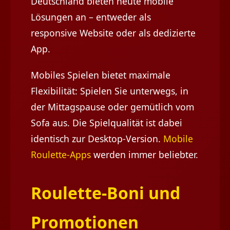
Deutschland bieten heute mobile
Lösungen an – entweder als
responsive Website oder als dedizierte
App.
Mobiles Spielen bietet maximale
Flexibilität: Spielen Sie unterwegs, in
der Mittagspause oder gemütlich vom
Sofa aus. Die Spielqualität ist dabei
identisch zur Desktop-Version.
Mobile
Roulette-Apps
werden immer beliebter.
Roulette-Boni und
Promotionen