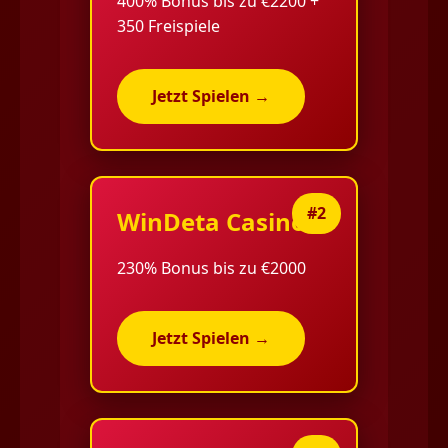
400% Bonus bis zu €2200 +
350 Freispiele
Jetzt Spielen →
#2
WinDeta Casino
230% Bonus bis zu €2000
Jetzt Spielen →