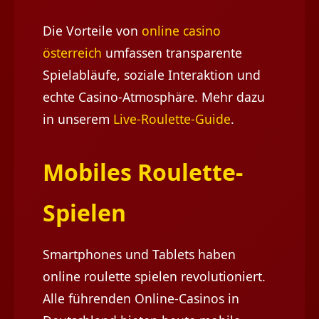
Die Vorteile von
online casino
österreich
umfassen transparente
Spielabläufe, soziale Interaktion und
echte Casino-Atmosphäre. Mehr dazu
in unserem
Live-Roulette-Guide
.
Mobiles Roulette-
Spielen
Smartphones und Tablets haben
online roulette spielen revolutioniert.
Alle führenden Online-Casinos in