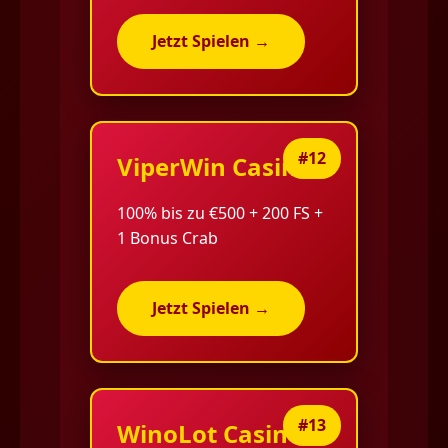
Jetzt Spielen →
#12
ViperWin Casino
100% bis zu €500 + 200 FS +
1 Bonus Crab
Jetzt Spielen →
#13
WinoLot Casino