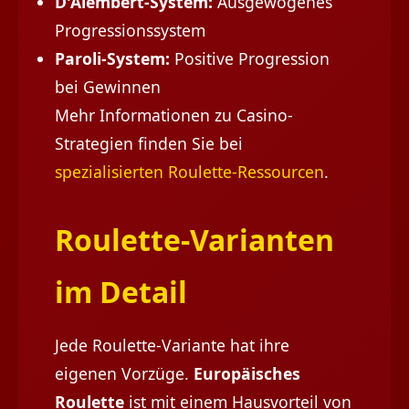
D'Alembert-System:
Ausgewogenes
Progressionssystem
Paroli-System:
Positive Progression
bei Gewinnen
Mehr Informationen zu Casino-
Strategien finden Sie bei
spezialisierten Roulette-Ressourcen
.
Roulette-Varianten
im Detail
Jede Roulette-Variante hat ihre
eigenen Vorzüge.
Europäisches
Roulette
ist mit einem Hausvorteil von