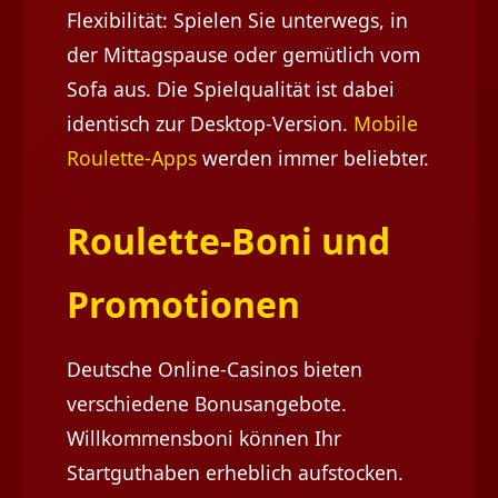
Flexibilität: Spielen Sie unterwegs, in
der Mittagspause oder gemütlich vom
Sofa aus. Die Spielqualität ist dabei
identisch zur Desktop-Version.
Mobile
Roulette-Apps
werden immer beliebter.
Roulette-Boni und
Promotionen
Deutsche Online-Casinos bieten
verschiedene Bonusangebote.
Willkommensboni können Ihr
Startguthaben erheblich aufstocken.