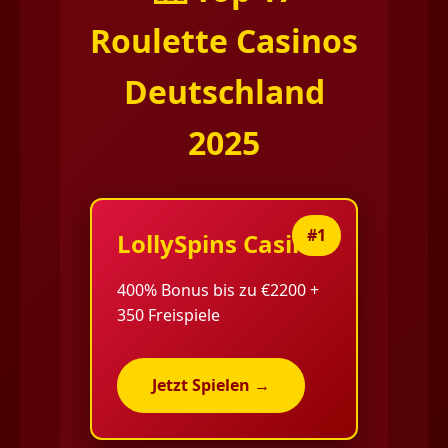
Roulette Casinos
Deutschland
2025
#1
LollySpins Casino
400% Bonus bis zu €2200 +
350 Freispiele
Jetzt Spielen →