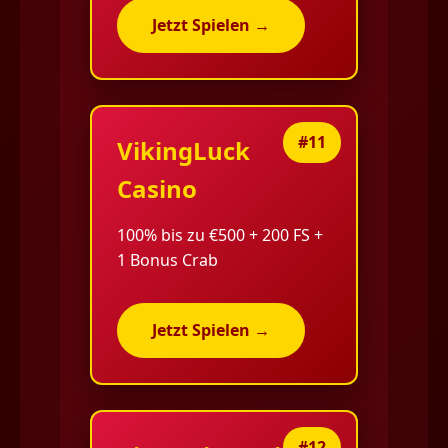
Jetzt Spielen →
#11
VikingLuck
Casino
100% bis zu €500 + 200 FS +
1 Bonus Crab
Jetzt Spielen →
#12