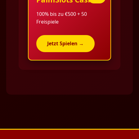
100% bis zu €500 + 50
Freispiele
Jetzt Spielen →