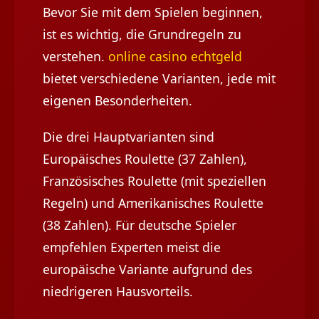
Bevor Sie mit dem Spielen beginnen,
ist es wichtig, die Grundregeln zu
verstehen.
online casino echtgeld
bietet verschiedene Varianten, jede mit
eigenen Besonderheiten.
Die drei Hauptvarianten sind
Europäisches Roulette (37 Zahlen),
Französisches Roulette (mit speziellen
Regeln) und Amerikanisches Roulette
(38 Zahlen). Für deutsche Spieler
empfehlen Experten meist die
europäische Variante aufgrund des
niedrigeren Hausvorteils.