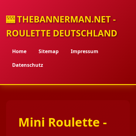
🎰 THEBANNERMAN.NET -
ROULETTE DEUTSCHLAND
Home
Sitemap
Impressum
Datenschutz
Mini Roulette -