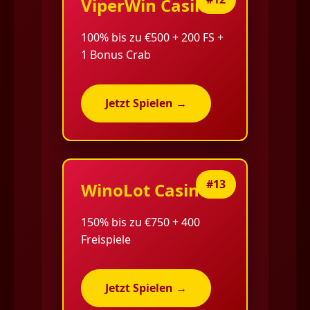
ViperWin Casino
100% bis zu €500 + 200 FS +
1 Bonus Crab
Jetzt Spielen →
#13
WinoLot Casino
150% bis zu €750 + 400
Freispiele
Jetzt Spielen →