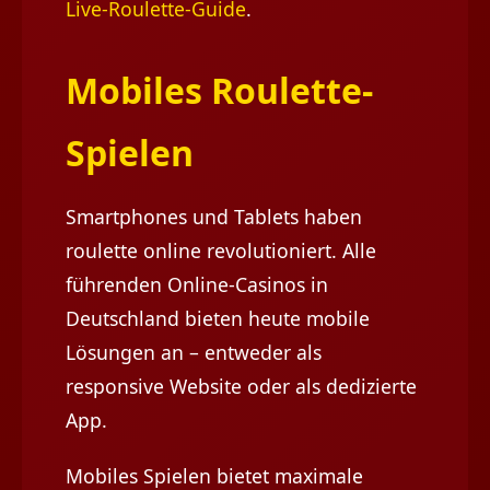
Live-Roulette-Guide
.
Mobiles Roulette-
Spielen
Smartphones und Tablets haben
roulette online revolutioniert. Alle
führenden Online-Casinos in
Deutschland bieten heute mobile
Lösungen an – entweder als
responsive Website oder als dedizierte
App.
Mobiles Spielen bietet maximale