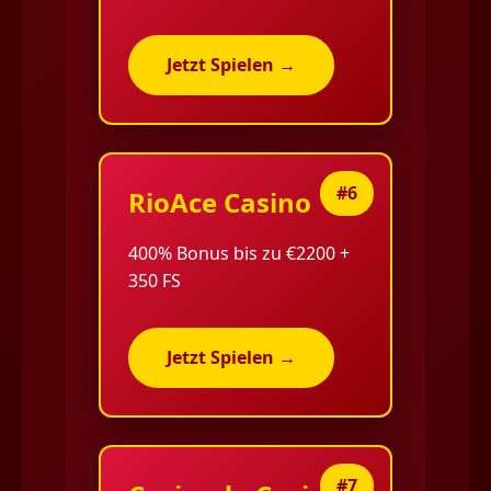
Jetzt Spielen →
#6
RioAce Casino
400% Bonus bis zu €2200 +
350 FS
Jetzt Spielen →
#7