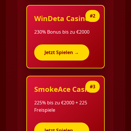
#2
WinDeta Casino
230% Bonus bis zu €2000
Jetzt Spielen →
#3
SmokeAce Casino
225% bis zu €2000 + 225
Freispiele
Jetzt Spielen →