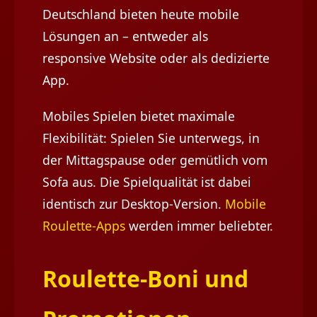
Deutschland bieten heute mobile
Lösungen an – entweder als
responsive Website oder als dedizierte
App.
Mobiles Spielen bietet maximale
Flexibilität: Spielen Sie unterwegs, in
der Mittagspause oder gemütlich vom
Sofa aus. Die Spielqualität ist dabei
identisch zur Desktop-Version.
Mobile
Roulette-Apps
werden immer beliebter.
Roulette-Boni und