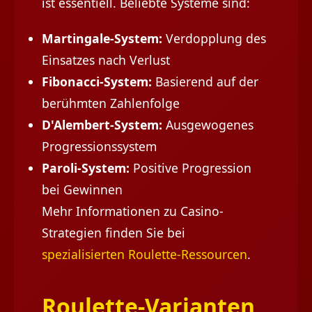
ist essentiell. Beliebte Systeme sind:
Martingale-System:
Verdopplung des
Einsatzes nach Verlust
Fibonacci-System:
Basierend auf der
berühmten Zahlenfolge
D'Alembert-System:
Ausgewogenes
Progressionssystem
Paroli-System:
Positive Progression
bei Gewinnen
Mehr Informationen zu Casino-
Strategien finden Sie bei
spezialisierten Roulette-Ressourcen
.
Roulette-Varianten