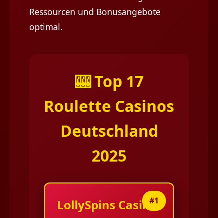
Ressourcen und Bonusangebote
optimal.
🎰 Top 17
Roulette Casinos
Deutschland
2025
#1
LollySpins Casino