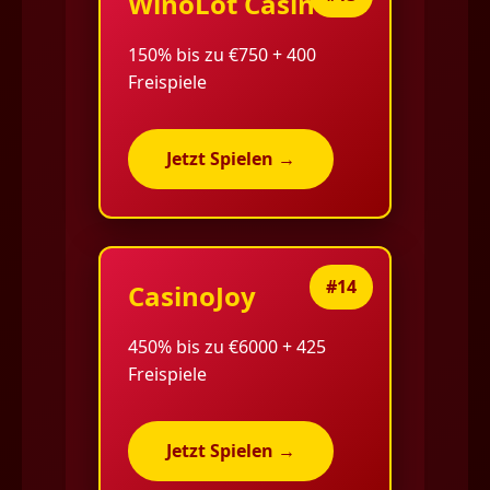
WinoLot Casino
150% bis zu €750 + 400
Freispiele
Jetzt Spielen →
#14
CasinoJoy
450% bis zu €6000 + 425
Freispiele
Jetzt Spielen →