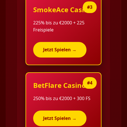
#3
SmokeAce Casino
225% bis zu €2000 + 225
Freispiele
Jetzt Spielen →
#4
BetFlare Casino
250% bis zu €2000 + 300 FS
Jetzt Spielen →