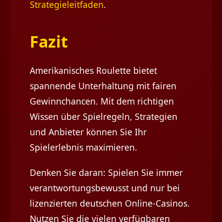
Strategieleitfaden
.
Fazit
Amerikanisches Roulette bietet
spannende Unterhaltung mit fairen
Gewinnchancen. Mit dem richtigen
Wissen über Spielregeln, Strategien
und Anbieter können Sie Ihr
Spielerlebnis maximieren.
Denken Sie daran: Spielen Sie immer
verantwortungsbewusst und nur bei
lizenzierten deutschen Online-Casinos.
Nutzen Sie die vielen verfügbaren