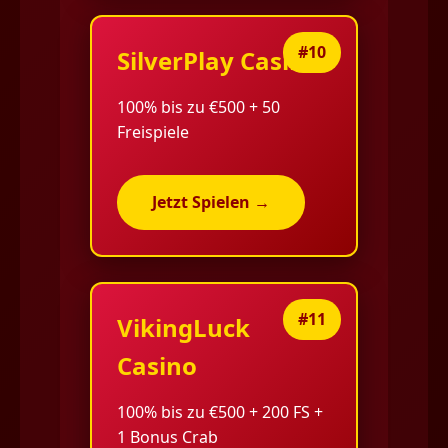
#10
SilverPlay Casino
100% bis zu €500 + 50
Freispiele
Jetzt Spielen →
#11
VikingLuck
Casino
100% bis zu €500 + 200 FS +
1 Bonus Crab