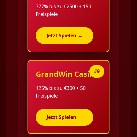
777% bis zu €2500 + 150
Freispiele
Jetzt Spielen →
#9
GrandWin Casino
125% bis zu €300 + 50
Freispiele
Jetzt Spielen →