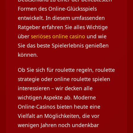
Formen des Online-Glücksspiels
entwickelt. In diesem umfassenden
Ratgeber erfahren Sie alles Wichtige
über
seriöses online casino
und wie
Sie das beste Spielerlebnis genießen
können.
Ob Sie sich für roulette regeln, roulette
strategie oder online roulette spielen
interessieren – wir decken alle
wichtigen Aspekte ab. Moderne
Online-Casinos bieten heute eine
Vielfalt an Möglichkeiten, die vor
wenigen Jahren noch undenkbar