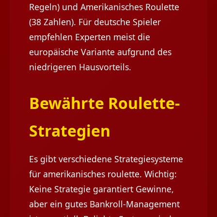
Regeln) und Amerikanisches Roulette
(38 Zahlen). Für deutsche Spieler
empfehlen Experten meist die
europäische Variante aufgrund des
niedrigeren Hausvorteils.
Bewährte Roulette-
Strategien
Es gibt verschiedene Strategiesysteme
für amerikanisches roulette. Wichtig:
Keine Strategie garantiert Gewinne,
aber ein gutes Bankroll-Management