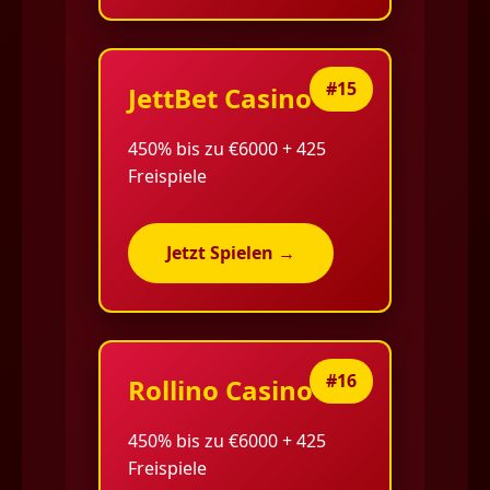
#15
JettBet Casino
450% bis zu €6000 + 425
Freispiele
Jetzt Spielen →
#16
Rollino Casino
450% bis zu €6000 + 425
Freispiele