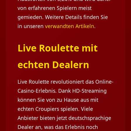
von erfahrenen Spielern meist
gemieden. Weitere Details finden Sie
in unseren
verwandten Artikeln
.
Live Roulette mit
echten Dealern
Live Roulette revolutioniert das Online-
Casino-Erlebnis. Dank HD-Streaming
können Sie von zu Hause aus mit
echten Croupiers spielen. Viele
Anbieter bieten jetzt deutschsprachige
Dealer an, was das Erlebnis noch