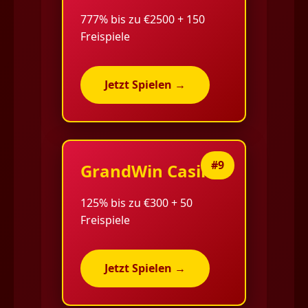
777% bis zu €2500 + 150
Freispiele
Jetzt Spielen →
#9
GrandWin Casino
125% bis zu €300 + 50
Freispiele
Jetzt Spielen →