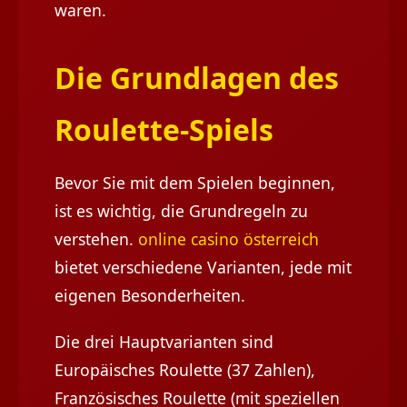
waren.
Die Grundlagen des
Roulette-Spiels
Bevor Sie mit dem Spielen beginnen,
ist es wichtig, die Grundregeln zu
verstehen.
online casino österreich
bietet verschiedene Varianten, jede mit
eigenen Besonderheiten.
Die drei Hauptvarianten sind
Europäisches Roulette (37 Zahlen),
Französisches Roulette (mit speziellen