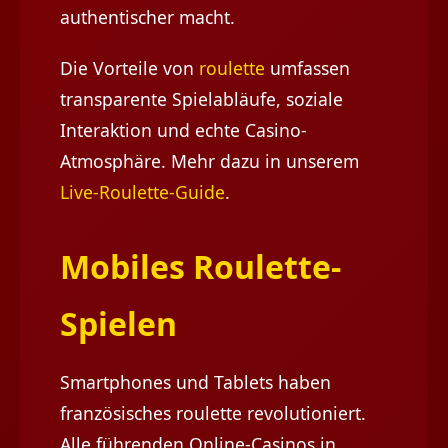
authentischer macht.
Die Vorteile von
roulette
umfassen
transparente Spielabläufe, soziale
Interaktion und echte Casino-
Atmosphäre. Mehr dazu in unserem
Live-Roulette-Guide
.
Mobiles Roulette-
Spielen
Smartphones und Tablets haben
französisches roulette revolutioniert.
Alle führenden Online-Casinos in