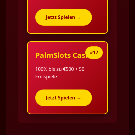
Jetzt Spielen →
#17
PalmSlots Casino
100% bis zu €500 + 50
Freispiele
Jetzt Spielen →