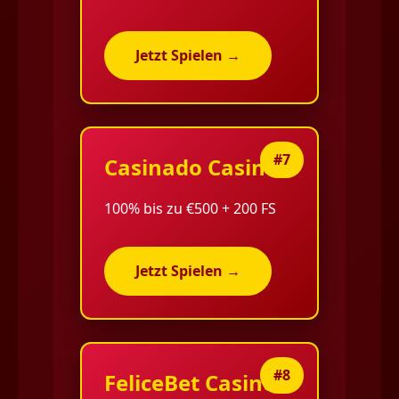
Jetzt Spielen →
#7
Casinado Casino
100% bis zu €500 + 200 FS
Jetzt Spielen →
#8
FeliceBet Casino