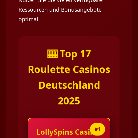
Nutzen Sie die vielen verfügbaren
Ressourcen und Bonusangebote
optimal.
🎰 Top 17
Roulette Casinos
Deutschland
2025
#1
LollySpins Casino