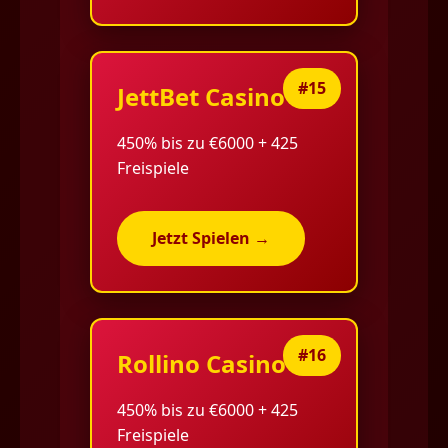
#15
JettBet Casino
450% bis zu €6000 + 425
Freispiele
Jetzt Spielen →
#16
Rollino Casino
450% bis zu €6000 + 425
Freispiele