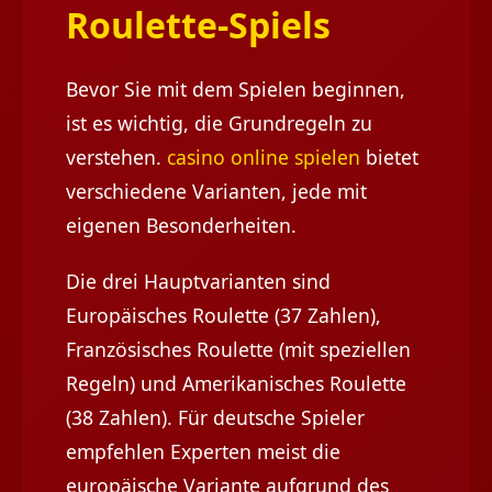
Roulette-Spiels
Bevor Sie mit dem Spielen beginnen,
ist es wichtig, die Grundregeln zu
verstehen.
casino online spielen
bietet
verschiedene Varianten, jede mit
eigenen Besonderheiten.
Die drei Hauptvarianten sind
Europäisches Roulette (37 Zahlen),
Französisches Roulette (mit speziellen
Regeln) und Amerikanisches Roulette
(38 Zahlen). Für deutsche Spieler
empfehlen Experten meist die
europäische Variante aufgrund des