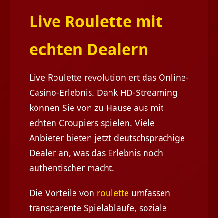
Live Roulette mit
echten Dealern
Live Roulette revolutioniert das Online-
Casino-Erlebnis. Dank HD-Streaming
können Sie von zu Hause aus mit
echten Croupiers spielen. Viele
Anbieter bieten jetzt deutschsprachige
Dealer an, was das Erlebnis noch
authentischer macht.
Die Vorteile von
roulette
umfassen
transparente Spielabläufe, soziale