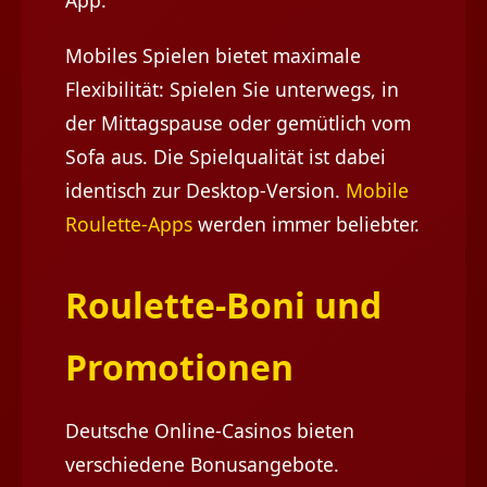
App.
Mobiles Spielen bietet maximale
Flexibilität: Spielen Sie unterwegs, in
der Mittagspause oder gemütlich vom
Sofa aus. Die Spielqualität ist dabei
identisch zur Desktop-Version.
Mobile
Roulette-Apps
werden immer beliebter.
Roulette-Boni und
Promotionen
Deutsche Online-Casinos bieten
verschiedene Bonusangebote.