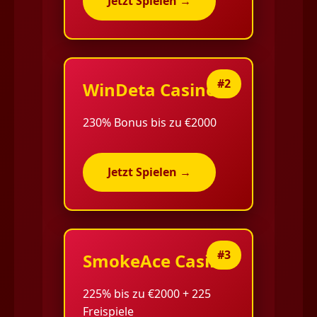
Jetzt Spielen →
#2
WinDeta Casino
230% Bonus bis zu €2000
Jetzt Spielen →
#3
SmokeAce Casino
225% bis zu €2000 + 225
Freispiele