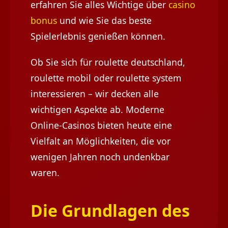
erfahren Sie alles Wichtige über
casino
bonus
und wie Sie das beste
Spielerlebnis genießen können.
Ob Sie sich für roulette deutschland,
roulette mobil oder roulette system
interessieren – wir decken alle
wichtigen Aspekte ab. Moderne
Online-Casinos bieten heute eine
Vielfalt an Möglichkeiten, die vor
wenigen Jahren noch undenkbar
waren.
Die Grundlagen des