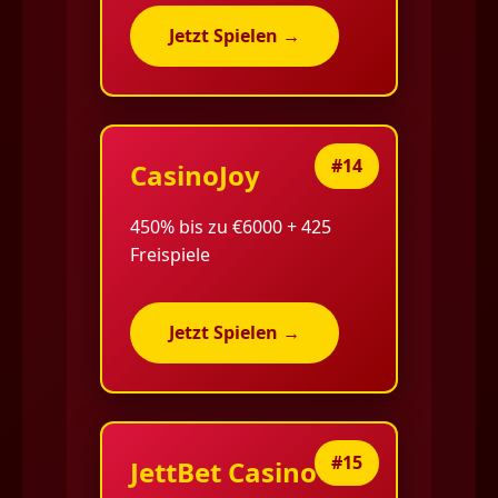
Jetzt Spielen →
#14
CasinoJoy
450% bis zu €6000 + 425
Freispiele
Jetzt Spielen →
#15
JettBet Casino