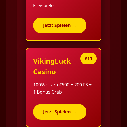
Freispiele
Jetzt Spielen →
#11
VikingLuck
Casino
100% bis zu €500 + 200 FS +
1 Bonus Crab
Jetzt Spielen →