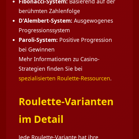
Fibonacci-System:
Basierend auf der
berühmten Zahlenfolge
D'Alembert-System:
Ausgewogenes
Progressionssystem
Paroli-System:
Positive Progression
bei Gewinnen
Mehr Informationen zu Casino-
Strategien finden Sie bei
spezialisierten Roulette-Ressourcen
.
Roulette-Varianten
im Detail
Jede Roulette-Variante hat ihre