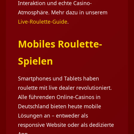
Interaktion und echte Casino-
Atmosphäre. Mehr dazu in unserem
Live-Roulette-Guide
.
Mobiles Roulette-
Spielen
Smartphones und Tablets haben
roulette mit live dealer revolutioniert.
Alle führenden Online-Casinos in
Deutschland bieten heute mobile
Lösungen an – entweder als
responsive Website oder als dedizierte