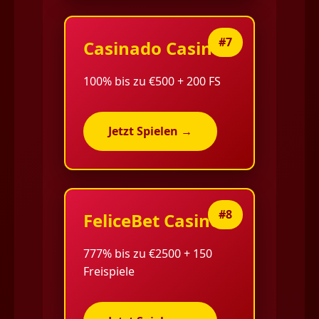
#7
Casinado Casino
100% bis zu €500 + 200 FS
Jetzt Spielen →
#8
FeliceBet Casino
777% bis zu €2500 + 150
Freispiele