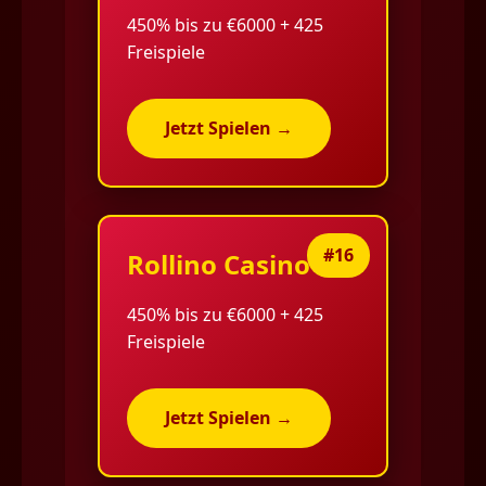
450% bis zu €6000 + 425
Freispiele
Jetzt Spielen →
#16
Rollino Casino
450% bis zu €6000 + 425
Freispiele
Jetzt Spielen →