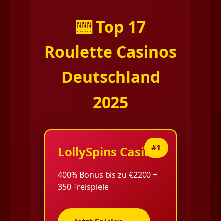
🎰 Top 17
Roulette Casinos
Deutschland
2025
#1
LollySpins Casino
400% Bonus bis zu €2200 +
350 Freispiele