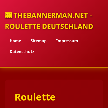
🎰 THEBANNERMAN.NET -
ROULETTE DEUTSCHLAND
Home
Sitemap
Impressum
Datenschutz
Roulette