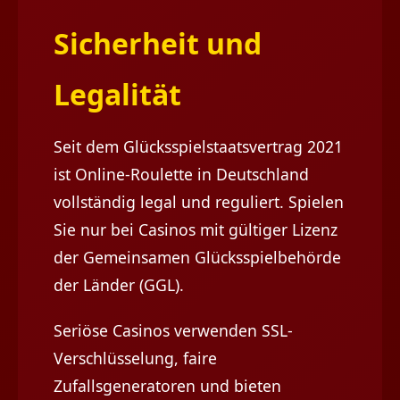
Sicherheit und
Legalität
Seit dem Glücksspielstaatsvertrag 2021
ist Online-Roulette in Deutschland
vollständig legal und reguliert. Spielen
Sie nur bei Casinos mit gültiger Lizenz
der Gemeinsamen Glücksspielbehörde
der Länder (GGL).
Seriöse Casinos verwenden SSL-
Verschlüsselung, faire
Zufallsgeneratoren und bieten