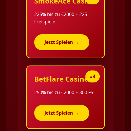
SmokeAce Casino
225% bis zu €2000 + 225
Freispiele
Jetzt Spielen →
#4
BetFlare Casino
250% bis zu €2000 + 300 FS
Jetzt Spielen →