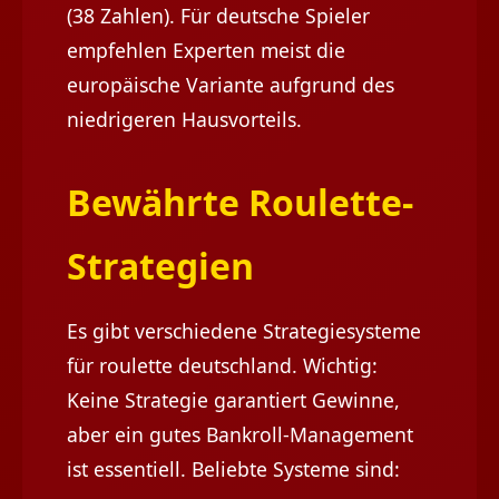
(38 Zahlen). Für deutsche Spieler
empfehlen Experten meist die
europäische Variante aufgrund des
niedrigeren Hausvorteils.
Bewährte Roulette-
Strategien
Es gibt verschiedene Strategiesysteme
für roulette deutschland. Wichtig:
Keine Strategie garantiert Gewinne,
aber ein gutes Bankroll-Management
ist essentiell. Beliebte Systeme sind: