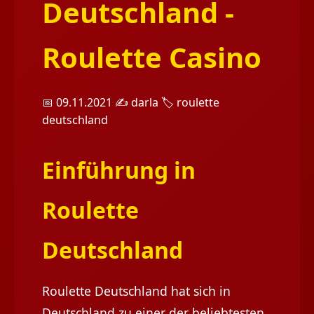
Deutschland -
Roulette Casino
📅 09.11.2021
✍️ darla
🏷️ roulette
deutschland
Einführung in
Roulette
Deutschland
Roulette Deutschland hat sich in
Deutschland zu einer der beliebtesten