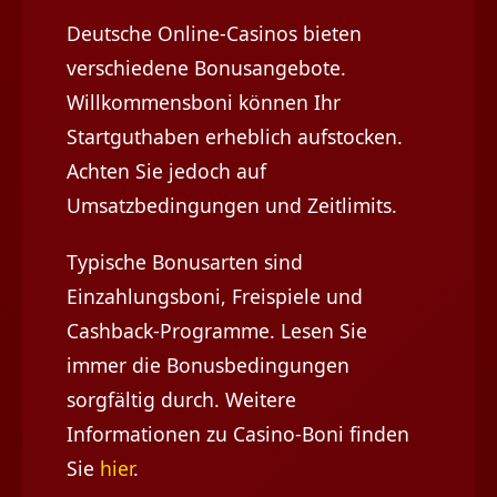
Deutsche Online-Casinos bieten
verschiedene Bonusangebote.
Willkommensboni können Ihr
Startguthaben erheblich aufstocken.
Achten Sie jedoch auf
Umsatzbedingungen und Zeitlimits.
Typische Bonusarten sind
Einzahlungsboni, Freispiele und
Cashback-Programme. Lesen Sie
immer die Bonusbedingungen
sorgfältig durch. Weitere
Informationen zu Casino-Boni finden
Sie
hier
.