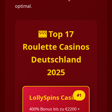
optimal.
🎰 Top 17
Roulette Casinos
Deutschland
2025
#1
LollySpins Casino
400% Bonus bis zu €2200 +