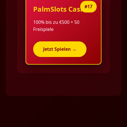
#17
PalmSlots Casino
100% bis zu €500 + 50
Freispiele
Jetzt Spielen →