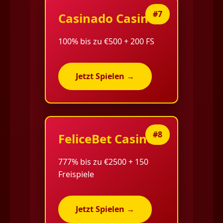
#7
Casinado Casino
100% bis zu €500 + 200 FS
Jetzt Spielen →
#8
FeliceBet Casino
777% bis zu €2500 + 150
Freispiele
Jetzt Spielen →