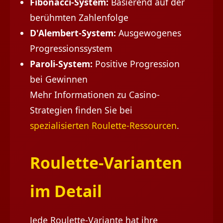
Fibonacci-System:
Basierend auf der
berühmten Zahlenfolge
D'Alembert-System:
Ausgewogenes
Progressionssystem
Paroli-System:
Positive Progression
bei Gewinnen
Mehr Informationen zu Casino-
Strategien finden Sie bei
spezialisierten Roulette-Ressourcen
.
Roulette-Varianten
im Detail
Jede Roulette-Variante hat ihre