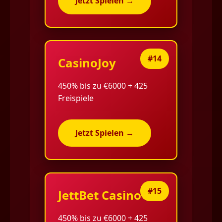
Jetzt Spielen →
#14
CasinoJoy
450% bis zu €6000 + 425
Freispiele
Jetzt Spielen →
#15
JettBet Casino
450% bis zu €6000 + 425