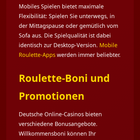
Mobiles Spielen bietet maximale
Flexibilität: Spielen Sie unterwegs, in
der Mittagspause oder gemütlich vom
Sofa aus. Die Spielqualität ist dabei
identisch zur Desktop-Version.
Mobile
Roulette-Apps
werden immer beliebter.
Roulette-Boni und
Promotionen
Deutsche Online-Casinos bieten
verschiedene Bonusangebote.
Willkommensboni können Ihr