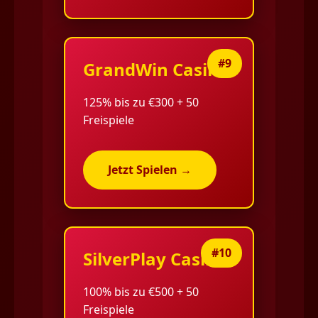
#9
GrandWin Casino
125% bis zu €300 + 50
Freispiele
Jetzt Spielen →
#10
SilverPlay Casino
100% bis zu €500 + 50
Freispiele