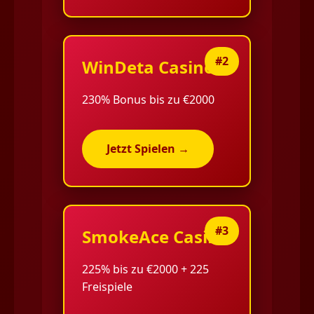
#2
WinDeta Casino
230% Bonus bis zu €2000
Jetzt Spielen →
#3
SmokeAce Casino
225% bis zu €2000 + 225
Freispiele