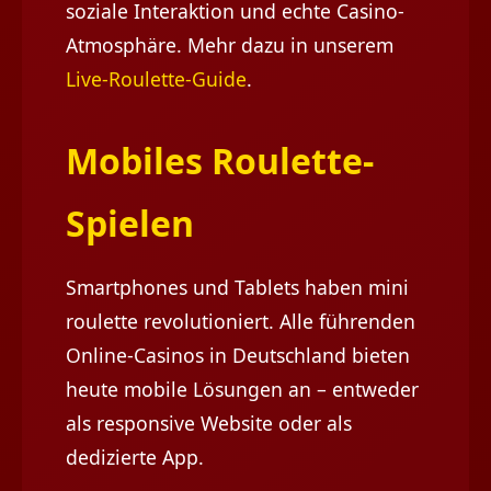
soziale Interaktion und echte Casino-
Atmosphäre. Mehr dazu in unserem
Live-Roulette-Guide
.
Mobiles Roulette-
Spielen
Smartphones und Tablets haben mini
roulette revolutioniert. Alle führenden
Online-Casinos in Deutschland bieten
heute mobile Lösungen an – entweder
als responsive Website oder als
dedizierte App.