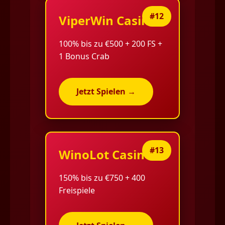
#12
ViperWin Casino
100% bis zu €500 + 200 FS +
1 Bonus Crab
Jetzt Spielen →
#13
WinoLot Casino
150% bis zu €750 + 400
Freispiele