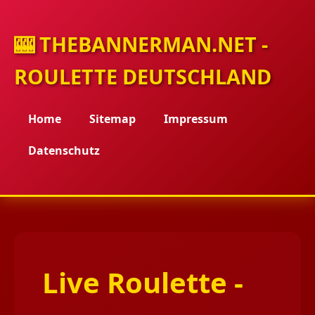
🎰 THEBANNERMAN.NET -
ROULETTE DEUTSCHLAND
Home
Sitemap
Impressum
Datenschutz
Live Roulette -