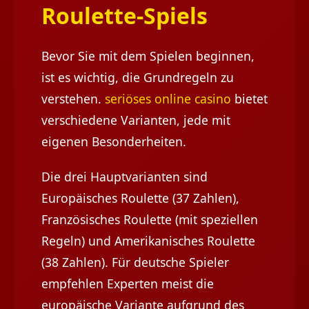
Roulette-Spiels
Bevor Sie mit dem Spielen beginnen,
ist es wichtig, die Grundregeln zu
verstehen.
seriöses online casino
bietet
verschiedene Varianten, jede mit
eigenen Besonderheiten.
Die drei Hauptvarianten sind
Europäisches Roulette (37 Zahlen),
Französisches Roulette (mit speziellen
Regeln) und Amerikanisches Roulette
(38 Zahlen). Für deutsche Spieler
empfehlen Experten meist die
europäische Variante aufgrund des