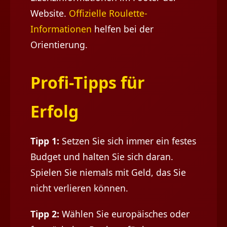
Website.
Offizielle Roulette-
Informationen
helfen bei der
Orientierung.
Profi-Tipps für
Erfolg
Tipp 1:
Setzen Sie sich immer ein festes
Budget und halten Sie sich daran.
Spielen Sie niemals mit Geld, das Sie
nicht verlieren können.
Tipp 2:
Wählen Sie europäisches oder