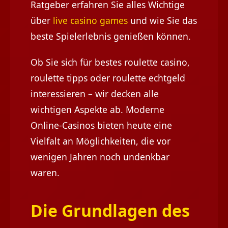
Ratgeber erfahren Sie alles Wichtige
über
live casino games
und wie Sie das
beste Spielerlebnis genießen können.
Ob Sie sich für bestes roulette casino,
roulette tipps oder roulette echtgeld
interessieren – wir decken alle
wichtigen Aspekte ab. Moderne
Online-Casinos bieten heute eine
Vielfalt an Möglichkeiten, die vor
wenigen Jahren noch undenkbar
waren.
Die Grundlagen des