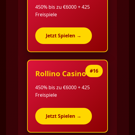
450% bis zu €6000 + 425
Freispiele
Jetzt Spielen →
#16
Rollino Casino
450% bis zu €6000 + 425
Freispiele
Jetzt Spielen →