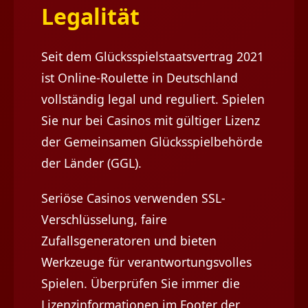
Legalität
Seit dem Glücksspielstaatsvertrag 2021
ist Online-Roulette in Deutschland
vollständig legal und reguliert. Spielen
Sie nur bei Casinos mit gültiger Lizenz
der Gemeinsamen Glücksspielbehörde
der Länder (GGL).
Seriöse Casinos verwenden SSL-
Verschlüsselung, faire
Zufallsgeneratoren und bieten
Werkzeuge für verantwortungsvolles
Spielen. Überprüfen Sie immer die
Lizenzinformationen im Footer der