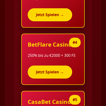
Jetzt Spielen →
#4
BetFlare Casino
250% bis zu €2000 + 300 FS
Jetzt Spielen →
#5
CasaBet Casino