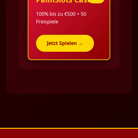
100% bis zu €500 + 50
Freispiele
Jetzt Spielen →