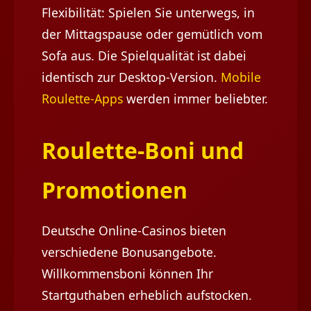
Flexibilität: Spielen Sie unterwegs, in
der Mittagspause oder gemütlich vom
Sofa aus. Die Spielqualität ist dabei
identisch zur Desktop-Version.
Mobile
Roulette-Apps
werden immer beliebter.
Roulette-Boni und
Promotionen
Deutsche Online-Casinos bieten
verschiedene Bonusangebote.
Willkommensboni können Ihr
Startguthaben erheblich aufstocken.