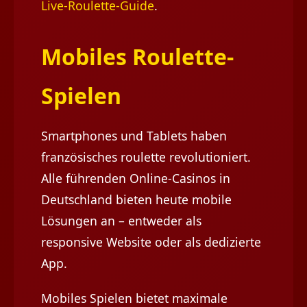
Live-Roulette-Guide
.
Mobiles Roulette-
Spielen
Smartphones und Tablets haben
französisches roulette revolutioniert.
Alle führenden Online-Casinos in
Deutschland bieten heute mobile
Lösungen an – entweder als
responsive Website oder als dedizierte
App.
Mobiles Spielen bietet maximale