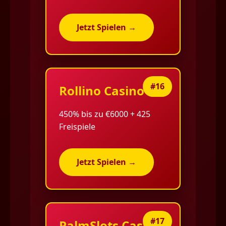
Jetzt Spielen →
#16
Rollino Casino
450% bis zu €6000 + 425
Freispiele
Jetzt Spielen →
#17
PalmSlots Casino