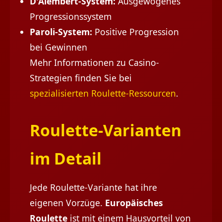
D'Alembert-System:
Ausgewogenes
Progressionssystem
Paroli-System:
Positive Progression
bei Gewinnen
Mehr Informationen zu Casino-
Strategien finden Sie bei
spezialisierten Roulette-Ressourcen
.
Roulette-Varianten
im Detail
Jede Roulette-Variante hat ihre
eigenen Vorzüge.
Europäisches
Roulette
ist mit einem Hausvorteil von