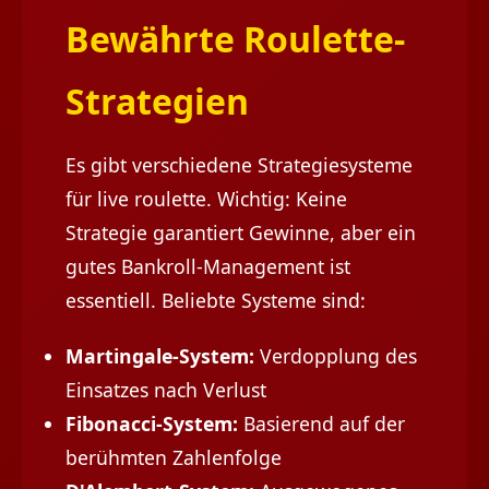
Bewährte Roulette-
Strategien
Es gibt verschiedene Strategiesysteme
für live roulette. Wichtig: Keine
Strategie garantiert Gewinne, aber ein
gutes Bankroll-Management ist
essentiell. Beliebte Systeme sind:
Martingale-System:
Verdopplung des
Einsatzes nach Verlust
Fibonacci-System:
Basierend auf der
berühmten Zahlenfolge