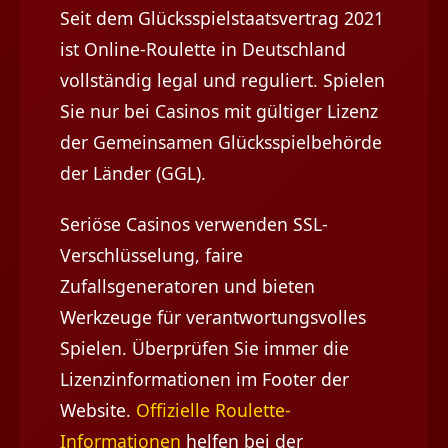
Seit dem Glücksspielstaatsvertrag 2021
ist Online-Roulette in Deutschland
vollständig legal und reguliert. Spielen
Sie nur bei Casinos mit gültiger Lizenz
der Gemeinsamen Glücksspielbehörde
der Länder (GGL).
Seriöse Casinos verwenden SSL-
Verschlüsselung, faire
Zufallsgeneratoren und bieten
Werkzeuge für verantwortungsvolles
Spielen. Überprüfen Sie immer die
Lizenzinformationen im Footer der
Website.
Offizielle Roulette-
Informationen
helfen bei der