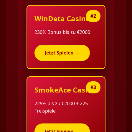
#2
WinDeta Casino
230% Bonus bis zu €2000
Jetzt Spielen →
#3
SmokeAce Casino
225% bis zu €2000 + 225
Freispiele
Jetzt Spielen →