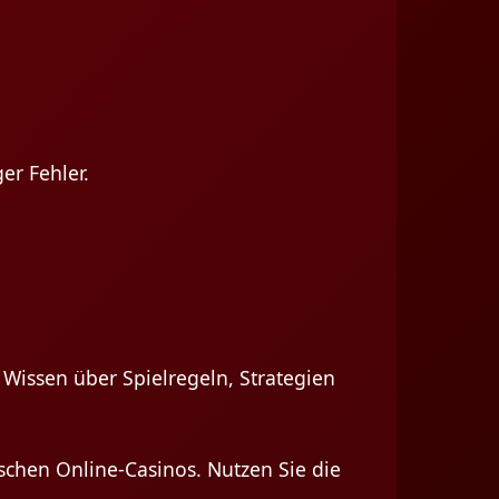
er Fehler.
Wissen über Spielregeln, Strategien
schen Online-Casinos. Nutzen Sie die