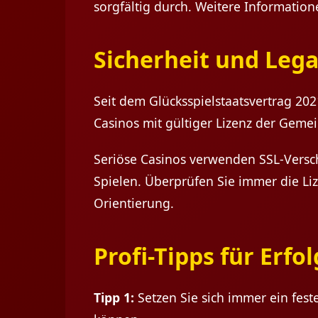
sorgfältig durch. Weitere Informatio
Sicherheit und Lega
Seit dem Glücksspielstaatsvertrag 2021
Casinos mit gültiger Lizenz der Geme
Seriöse Casinos verwenden SSL-Versch
Spielen. Überprüfen Sie immer die Li
Orientierung.
Profi-Tipps für Erfol
Tipp 1:
Setzen Sie sich immer ein feste