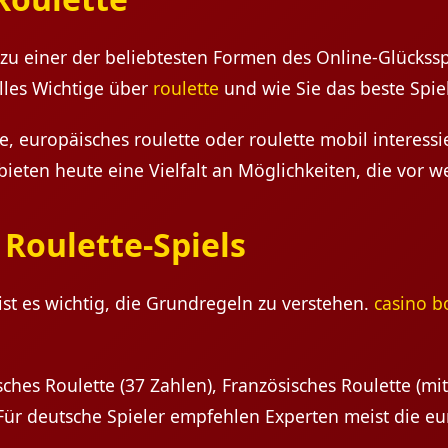
 zu einer der beliebtesten Formen des Online-Glückssp
lles Wichtige über
roulette
und wie Sie das beste Spie
e, europäisches roulette oder roulette mobil interessi
ieten heute eine Vielfalt an Möglichkeiten, die vor
Roulette-Spiels
st es wichtig, die Grundregeln zu verstehen.
casino b
ches Roulette (37 Zahlen), Französisches Roulette (mi
 Für deutsche Spieler empfehlen Experten meist die e