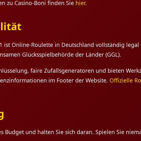
nen zu Casino-Boni finden Sie
hier
.
lität
 ist Online-Roulette in Deutschland vollständig legal 
insamen Glücksspielbehörde der Länder (GGL).
lüsselung, faire Zufallsgeneratoren und bieten Werk
zenzinformationen im Footer der Website.
Offizielle 
g
s Budget und halten Sie sich daran. Spielen Sie niemal