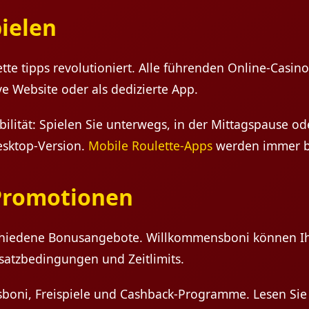
ielen
te tipps revolutioniert. Alle führenden Online-Casin
e Website oder als dedizierte App.
bilität: Spielen Sie unterwegs, in der Mittagspause o
Desktop-Version.
Mobile Roulette-Apps
werden immer be
Promotionen
chiedene Bonusangebote. Willkommensboni können Ih
satzbedingungen und Zeitlimits.
gsboni, Freispiele und Cashback-Programme. Lesen S