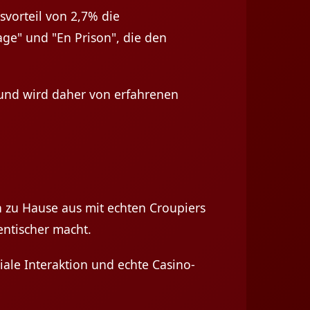
svorteil von 2,7% die
age" und "En Prison", die den
und wird daher von erfahrenen
n zu Hause aus mit echten Croupiers
entischer macht.
ale Interaktion und echte Casino-