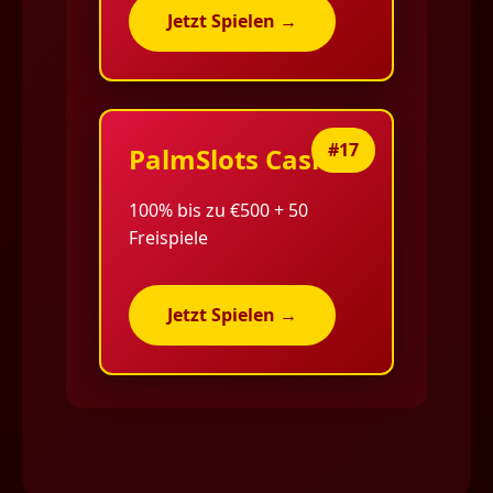
Jetzt Spielen →
#17
PalmSlots Casino
100% bis zu €500 + 50
Freispiele
Jetzt Spielen →