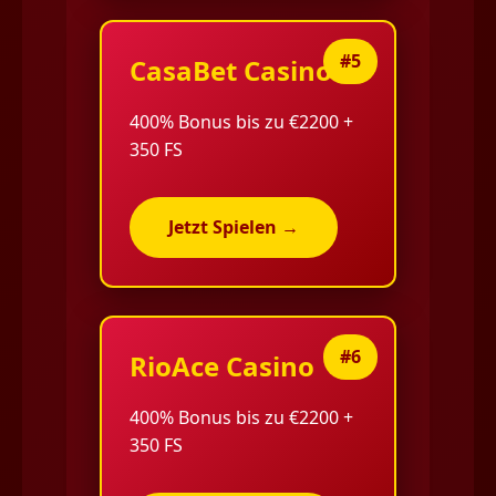
#5
CasaBet Casino
400% Bonus bis zu €2200 +
350 FS
Jetzt Spielen →
#6
RioAce Casino
400% Bonus bis zu €2200 +
350 FS