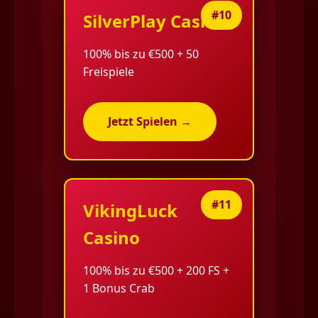
#10
SilverPlay Casino
100% bis zu €500 + 50
Freispiele
Jetzt Spielen →
#11
VikingLuck
Casino
100% bis zu €500 + 200 FS +
1 Bonus Crab