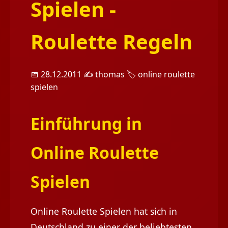
Spielen -
Roulette Regeln
📅 28.12.2011
✍️ thomas
🏷️ online roulette
spielen
Einführung in
Online Roulette
Spielen
Online Roulette Spielen hat sich in
Deutschland zu einer der beliebtesten