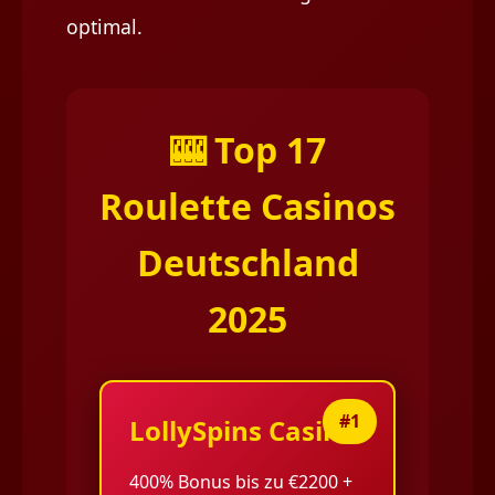
optimal.
🎰 Top 17
Roulette Casinos
Deutschland
2025
#1
LollySpins Casino
400% Bonus bis zu €2200 +