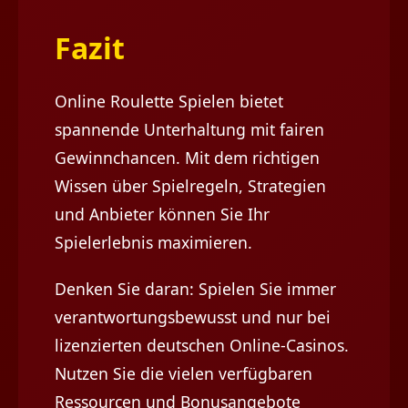
Fazit
Online Roulette Spielen bietet
spannende Unterhaltung mit fairen
Gewinnchancen. Mit dem richtigen
Wissen über Spielregeln, Strategien
und Anbieter können Sie Ihr
Spielerlebnis maximieren.
Denken Sie daran: Spielen Sie immer
verantwortungsbewusst und nur bei
lizenzierten deutschen Online-Casinos.
Nutzen Sie die vielen verfügbaren
Ressourcen und Bonusangebote