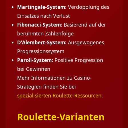
Martingale-System:
Verdopplung des
Einsatzes nach Verlust
Fibonacci-System:
Basierend auf der
berühmten Zahlenfolge
D'Alembert-System:
Ausgewogenes
Progressionssystem
Paroli-System:
Positive Progression
bei Gewinnen
Mehr Informationen zu Casino-
Strategien finden Sie bei
spezialisierten Roulette-Ressourcen
.
Roulette-Varianten