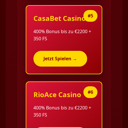
#5
CasaBet Casino
400% Bonus bis zu €2200 +
350 FS
Jetzt Spielen →
#6
RioAce Casino
400% Bonus bis zu €2200 +
350 FS