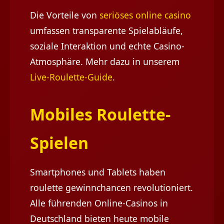
Die Vorteile von
seriöses online casino
umfassen transparente Spielabläufe,
soziale Interaktion und echte Casino-
Atmosphäre. Mehr dazu in unserem
Live-Roulette-Guide
.
Mobiles Roulette-
Spielen
Smartphones und Tablets haben
roulette gewinnchancen revolutioniert.
Alle führenden Online-Casinos in
Deutschland bieten heute mobile