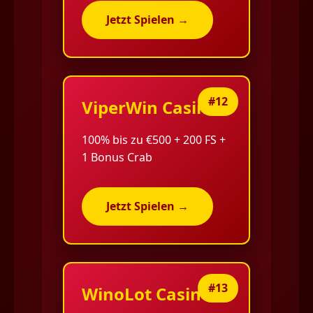
Jetzt Spielen →
#12
ViperWin Casino
100% bis zu €500 + 200 FS +
1 Bonus Crab
Jetzt Spielen →
#13
WinoLot Casino