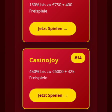
150% bis zu €750 + 400
Freispiele
Jetzt Spielen →
#14
CasinoJoy
450% bis zu €6000 + 425
Freispiele
Jetzt Spielen →