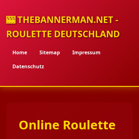
🎰 THEBANNERMAN.NET -
ROULETTE DEUTSCHLAND
Home
Sitemap
Impressum
Datenschutz
Online Roulette