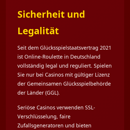
Sicherheit und
Legalität
Seit dem Glücksspielstaatsvertrag 2021
ist Online-Roulette in Deutschland
vollständig legal und reguliert. Spielen
Sie nur bei Casinos mit gültiger Lizenz
der Gemeinsamen Glücksspielbehörde
der Länder (GGL).
Seriöse Casinos verwenden SSL-
Verschlüsselung, faire
Zufallsgeneratoren und bieten