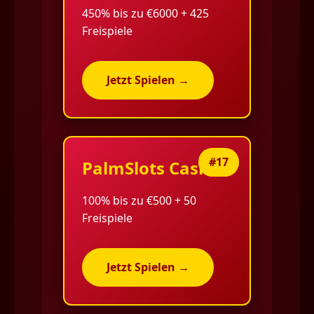
450% bis zu €6000 + 425
Freispiele
Jetzt Spielen →
#17
PalmSlots Casino
100% bis zu €500 + 50
Freispiele
Jetzt Spielen →