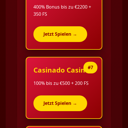
400% Bonus bis zu €2200 +
350 FS
Jetzt Spielen →
#7
Casinado Casino
100% bis zu €500 + 200 FS
Jetzt Spielen →