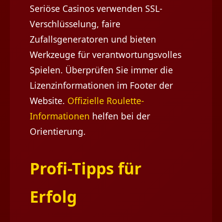
Seriöse Casinos verwenden SSL-
Verschlüsselung, faire
Zufallsgeneratoren und bieten
Werkzeuge für verantwortungsvolles
Spielen. Überprüfen Sie immer die
Lizenzinformationen im Footer der
Website.
Offizielle Roulette-
Informationen
helfen bei der
Orientierung.
Profi-Tipps für
Erfolg