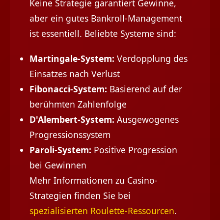
Keine Strategie garantiert Gewinne,
aber ein gutes Bankroll-Management
ist essentiell. Beliebte Systeme sind:
Martingale-System:
Verdopplung des
Einsatzes nach Verlust
Fibonacci-System:
Basierend auf der
berühmten Zahlenfolge
D'Alembert-System:
Ausgewogenes
Progressionssystem
Paroli-System:
Positive Progression
bei Gewinnen
Mehr Informationen zu Casino-
Strategien finden Sie bei
spezialisierten Roulette-Ressourcen
.