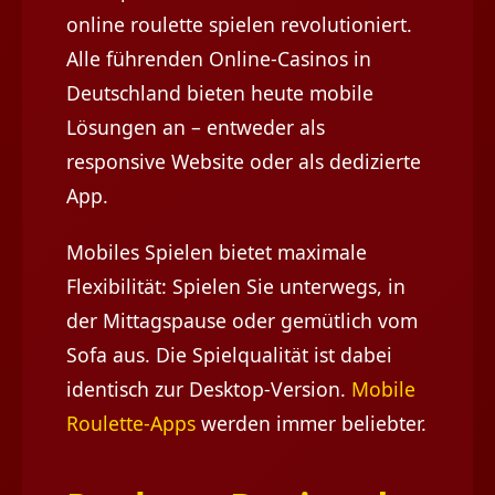
online roulette spielen revolutioniert.
Alle führenden Online-Casinos in
Deutschland bieten heute mobile
Lösungen an – entweder als
responsive Website oder als dedizierte
App.
Mobiles Spielen bietet maximale
Flexibilität: Spielen Sie unterwegs, in
der Mittagspause oder gemütlich vom
Sofa aus. Die Spielqualität ist dabei
identisch zur Desktop-Version.
Mobile
Roulette-Apps
werden immer beliebter.