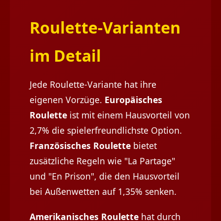
Roulette-Varianten
im Detail
Jede Roulette-Variante hat ihre
eigenen Vorzüge.
Europäisches
Roulette
ist mit einem Hausvorteil von
2,7% die spielerfreundlichste Option.
Französisches Roulette
bietet
zusätzliche Regeln wie "La Partage"
und "En Prison", die den Hausvorteil
bei Außenwetten auf 1,35% senken.
Amerikanisches Roulette
hat durch