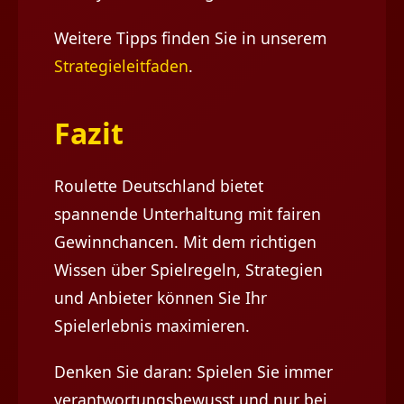
Weitere Tipps finden Sie in unserem
Strategieleitfaden
.
Fazit
Roulette Deutschland bietet
spannende Unterhaltung mit fairen
Gewinnchancen. Mit dem richtigen
Wissen über Spielregeln, Strategien
und Anbieter können Sie Ihr
Spielerlebnis maximieren.
Denken Sie daran: Spielen Sie immer
verantwortungsbewusst und nur bei