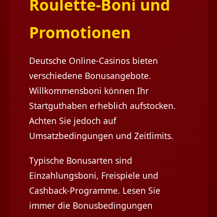
Roulette-Boni und
Promotionen
Deutsche Online-Casinos bieten
verschiedene Bonusangebote.
Willkommensboni können Ihr
Startguthaben erheblich aufstocken.
Achten Sie jedoch auf
Umsatzbedingungen und Zeitlimits.
Typische Bonusarten sind
Einzahlungsboni, Freispiele und
Cashback-Programme. Lesen Sie
immer die Bonusbedingungen