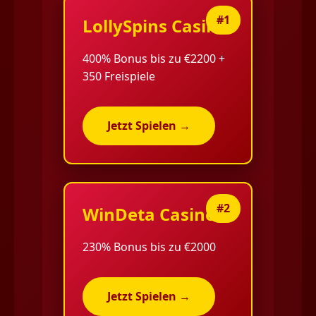
#1
LollySpins Casino
400% Bonus bis zu €2200 +
350 Freispiele
Jetzt Spielen →
#2
WinDeta Casino
230% Bonus bis zu €2000
Jetzt Spielen →