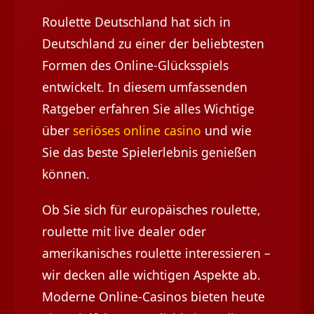
Roulette Deutschland hat sich in
Deutschland zu einer der beliebtesten
Formen des Online-Glücksspiels
entwickelt. In diesem umfassenden
Ratgeber erfahren Sie alles Wichtige
über
seriöses online casino
und wie
Sie das beste Spielerlebnis genießen
können.
Ob Sie sich für europäisches roulette,
roulette mit live dealer oder
amerikanisches roulette interessieren –
wir decken alle wichtigen Aspekte ab.
Moderne Online-Casinos bieten heute