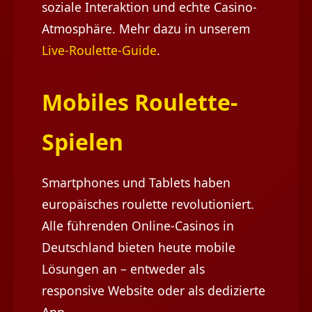
soziale Interaktion und echte Casino-
Atmosphäre. Mehr dazu in unserem
Live-Roulette-Guide
.
Mobiles Roulette-
Spielen
Smartphones und Tablets haben
europäisches roulette revolutioniert.
Alle führenden Online-Casinos in
Deutschland bieten heute mobile
Lösungen an – entweder als
responsive Website oder als dedizierte