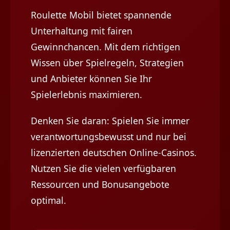
Roulette Mobil bietet spannende
Unterhaltung mit fairen
Gewinnchancen. Mit dem richtigen
Wissen über Spielregeln, Strategien
und Anbieter können Sie Ihr
Spielerlebnis maximieren.
Denken Sie daran: Spielen Sie immer
verantwortungsbewusst und nur bei
lizenzierten deutschen Online-Casinos.
Nutzen Sie die vielen verfügbaren
Ressourcen und Bonusangebote
optimal.