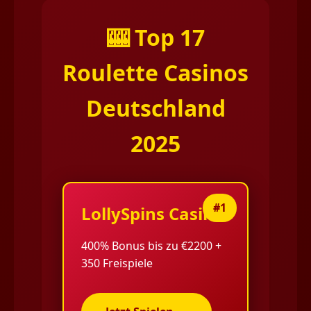
🎰 Top 17
Roulette Casinos
Deutschland
2025
#1
LollySpins Casino
400% Bonus bis zu €2200 +
350 Freispiele