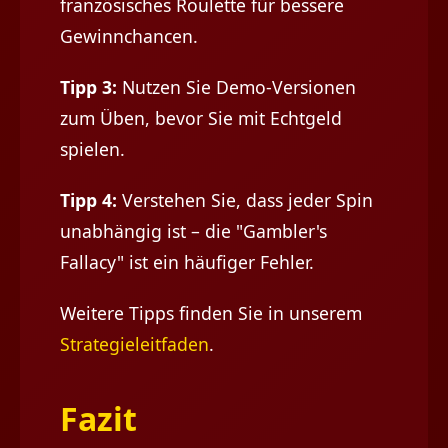
französisches Roulette für bessere
Gewinnchancen.
Tipp 3:
Nutzen Sie Demo-Versionen
zum Üben, bevor Sie mit Echtgeld
spielen.
Tipp 4:
Verstehen Sie, dass jeder Spin
unabhängig ist – die "Gambler's
Fallacy" ist ein häufiger Fehler.
Weitere Tipps finden Sie in unserem
Strategieleitfaden
.
Fazit