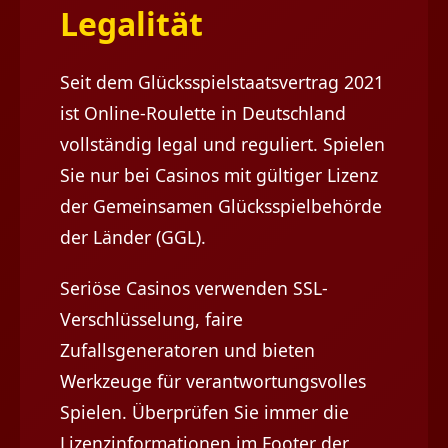
Legalität
Seit dem Glücksspielstaatsvertrag 2021
ist Online-Roulette in Deutschland
vollständig legal und reguliert. Spielen
Sie nur bei Casinos mit gültiger Lizenz
der Gemeinsamen Glücksspielbehörde
der Länder (GGL).
Seriöse Casinos verwenden SSL-
Verschlüsselung, faire
Zufallsgeneratoren und bieten
Werkzeuge für verantwortungsvolles
Spielen. Überprüfen Sie immer die
Lizenzinformationen im Footer der