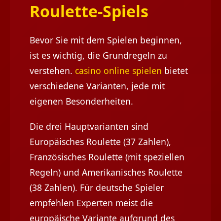
Roulette-Spiels
Bevor Sie mit dem Spielen beginnen,
ist es wichtig, die Grundregeln zu
verstehen.
casino online spielen
bietet
verschiedene Varianten, jede mit
eigenen Besonderheiten.
Die drei Hauptvarianten sind
Europäisches Roulette (37 Zahlen),
Französisches Roulette (mit speziellen
Regeln) und Amerikanisches Roulette
(38 Zahlen). Für deutsche Spieler
empfehlen Experten meist die
europäische Variante aufgrund des