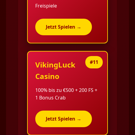
Freispiele
Jetzt Spielen →
#11
VikingLuck
Casino
100% bis zu €500 + 200 FS +
1 Bonus Crab
Jetzt Spielen →