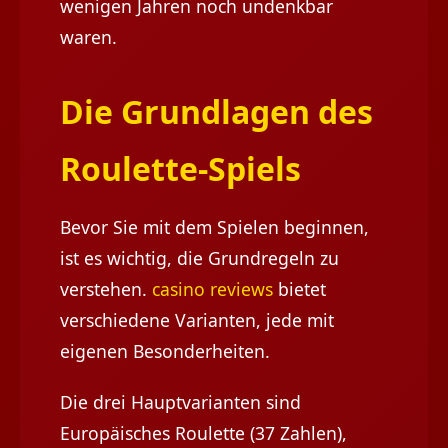
wenigen Jahren noch undenkbar
waren.
Die Grundlagen des
Roulette-Spiels
Bevor Sie mit dem Spielen beginnen,
ist es wichtig, die Grundregeln zu
verstehen.
casino reviews
bietet
verschiedene Varianten, jede mit
eigenen Besonderheiten.
Die drei Hauptvarianten sind
Europäisches Roulette (37 Zahlen),