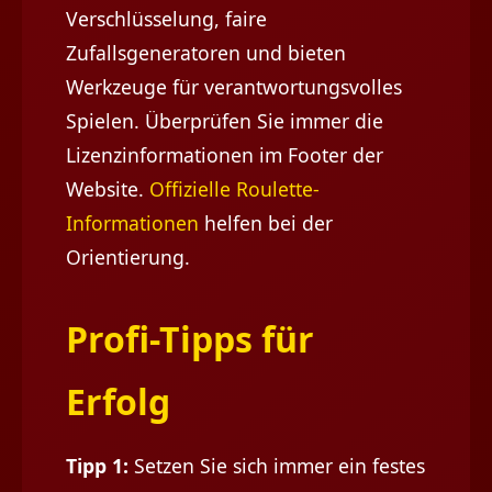
Verschlüsselung, faire
Zufallsgeneratoren und bieten
Werkzeuge für verantwortungsvolles
Spielen. Überprüfen Sie immer die
Lizenzinformationen im Footer der
Website.
Offizielle Roulette-
Informationen
helfen bei der
Orientierung.
Profi-Tipps für
Erfolg
Tipp 1:
Setzen Sie sich immer ein festes