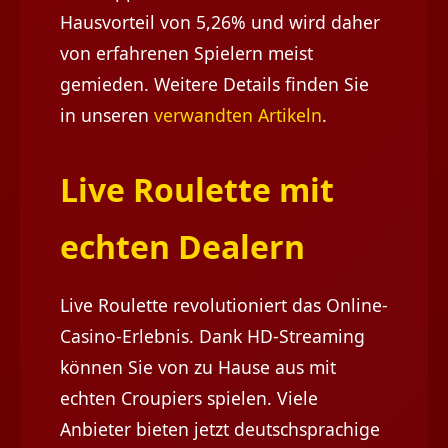
Hausvorteil von 5,26% und wird daher
von erfahrenen Spielern meist
gemieden. Weitere Details finden Sie
in unseren
verwandten Artikeln
.
Live Roulette mit
echten Dealern
Live Roulette revolutioniert das Online-
Casino-Erlebnis. Dank HD-Streaming
können Sie von zu Hause aus mit
echten Croupiers spielen. Viele
Anbieter bieten jetzt deutschsprachige