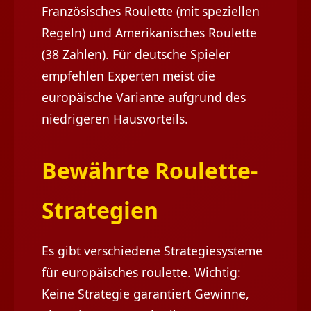
Französisches Roulette (mit speziellen
Regeln) und Amerikanisches Roulette
(38 Zahlen). Für deutsche Spieler
empfehlen Experten meist die
europäische Variante aufgrund des
niedrigeren Hausvorteils.
Bewährte Roulette-
Strategien
Es gibt verschiedene Strategiesysteme
für europäisches roulette. Wichtig:
Keine Strategie garantiert Gewinne,