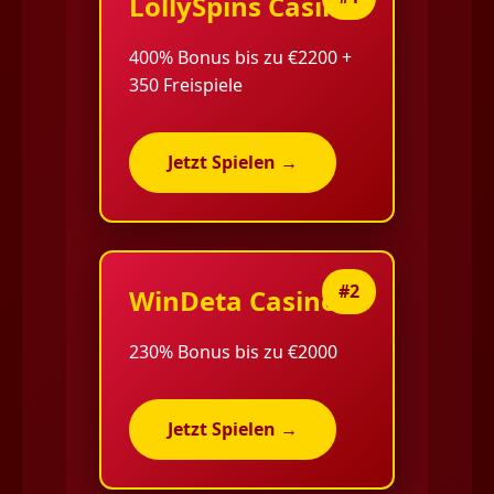
LollySpins Casino
400% Bonus bis zu €2200 +
350 Freispiele
Jetzt Spielen →
#2
WinDeta Casino
230% Bonus bis zu €2000
Jetzt Spielen →