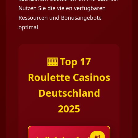
Nutzen Sie die vielen verfügbaren
Ressourcen und Bonusangebote
optimal.
🎰 Top 17
Roulette Casinos
Deutschland
2025
#1