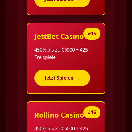
#15
JettBet Casino
450% bis zu €6000 + 425
Freispiele
Jetzt Spielen →
#16
Rollino Casino
450% bis zu €6000 + 425