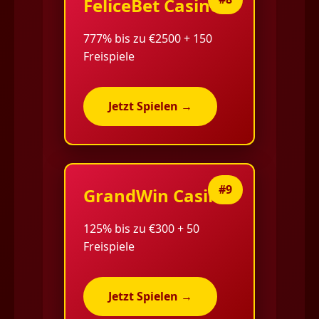
FeliceBet Casino
777% bis zu €2500 + 150
Freispiele
Jetzt Spielen →
#9
GrandWin Casino
125% bis zu €300 + 50
Freispiele
Jetzt Spielen →