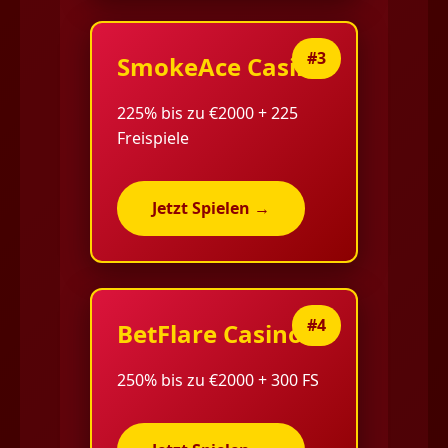
#3
SmokeAce Casino
225% bis zu €2000 + 225
Freispiele
Jetzt Spielen →
#4
BetFlare Casino
250% bis zu €2000 + 300 FS