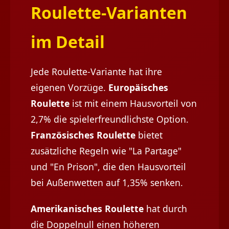
Roulette-Varianten
im Detail
Jede Roulette-Variante hat ihre
eigenen Vorzüge.
Europäisches
Roulette
ist mit einem Hausvorteil von
2,7% die spielerfreundlichste Option.
Französisches Roulette
bietet
zusätzliche Regeln wie "La Partage"
und "En Prison", die den Hausvorteil
bei Außenwetten auf 1,35% senken.
Amerikanisches Roulette
hat durch
die Doppelnull einen höheren