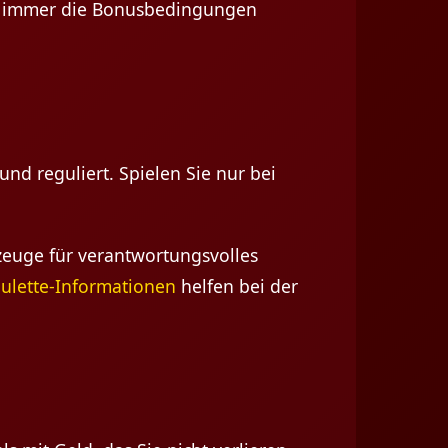
ie immer die Bonusbedingungen
und reguliert. Spielen Sie nur bei
zeuge für verantwortungsvolles
Roulette-Informationen
helfen bei der