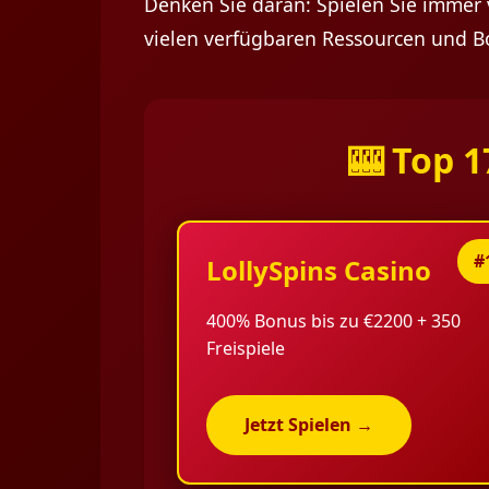
Denken Sie daran: Spielen Sie immer 
vielen verfügbaren Ressourcen und 
🎰 Top 
#
LollySpins Casino
400% Bonus bis zu €2200 + 350
Freispiele
Jetzt Spielen →