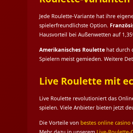
Jede Roulette-Variante hat ihre eige
spielerfreundlichste Option.
Französi
Hausvorteil bei Außenwetten auf 1,3
Amerikanisches Roulette
hat durch 
Spielern meist gemieden. Weitere Det
Live Roulette mit e
Live Roulette revolutioniert das Onl
spielen. Viele Anbieter bieten jetzt 
Die Vorteile von
bestes online casino
Mehr dazu in unserem
Live-Roulette-