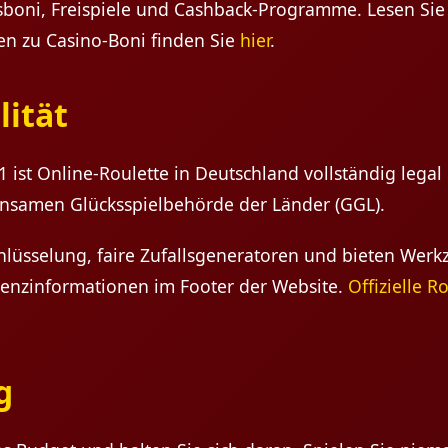
gsboni, Freispiele und Cashback-Programme. Lesen S
nen zu Casino-Boni finden Sie
hier
.
lität
 ist Online-Roulette in Deutschland vollständig legal 
insamen Glücksspielbehörde der Länder (GGL).
lüsselung, faire Zufallsgeneratoren und bieten Werk
zenzinformationen im Footer der Website.
Offizielle 
g