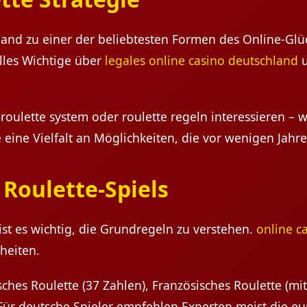
hland zu einer der beliebtesten Formen des Online-Glüc
lles Wichtige über
legales online casino deutschland
u
 roulette system oder roulette regeln interessieren – 
eine Vielfalt an Möglichkeiten, die vor wenigen Jah
Roulette-Spiels
st es wichtig, die Grundregeln zu verstehen.
online c
heiten.
ches Roulette (37 Zahlen), Französisches Roulette (mi
 Für deutsche Spieler empfehlen Experten meist die e