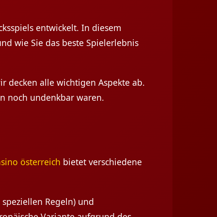
ksspiels entwickelt. In diesem
nd wie Sie das beste Spielerlebnis
wir decken alle wichtigen Aspekte ab.
ren noch undenkbar waren.
asino österreich
bietet verschiedene
t speziellen Regeln) und
uropäische Variante aufgrund des