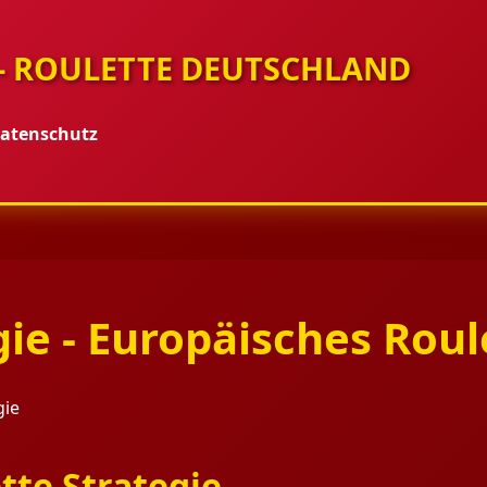
- ROULETTE DEUTSCHLAND
atenschutz
gie - Europäisches Roul
gie
tte Strategie