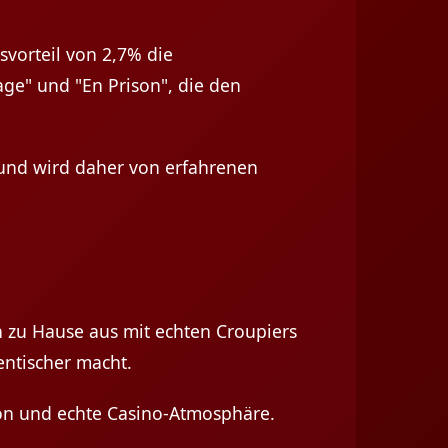
svorteil von 2,7% die
age" und "En Prison", die den
und wird daher von erfahrenen
n zu Hause aus mit echten Croupiers
entischer macht.
ion und echte Casino-Atmosphäre.