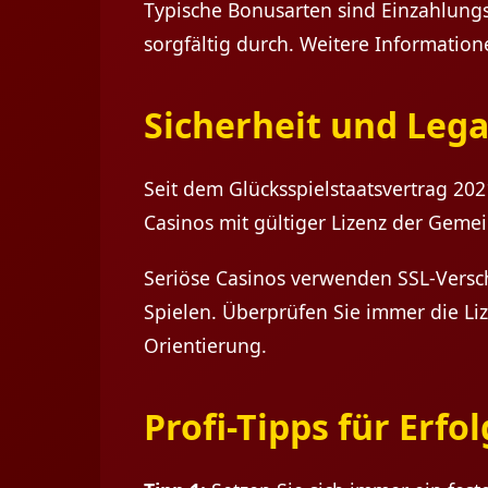
Typische Bonusarten sind Einzahlun
sorgfältig durch. Weitere Informatio
Sicherheit und Lega
Seit dem Glücksspielstaatsvertrag 2021
Casinos mit gültiger Lizenz der Geme
Seriöse Casinos verwenden SSL-Versch
Spielen. Überprüfen Sie immer die Li
Orientierung.
Profi-Tipps für Erfol