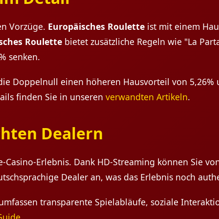
nen Vorzüge.
Europäisches Roulette
ist mit einem Hau
sches Roulette
bietet zusätzliche Regeln wie "La Part
5% senken.
die Doppelnull einen höheren Hausvorteil von 5,26% 
ails finden Sie in unseren
verwandten Artikeln
.
chten Dealern
ine-Casino-Erlebnis. Dank HD-Streaming können Sie vo
deutschsprachige Dealer an, was das Erlebnis noch auth
umfassen transparente Spielabläufe, soziale Interakt
Guide
.