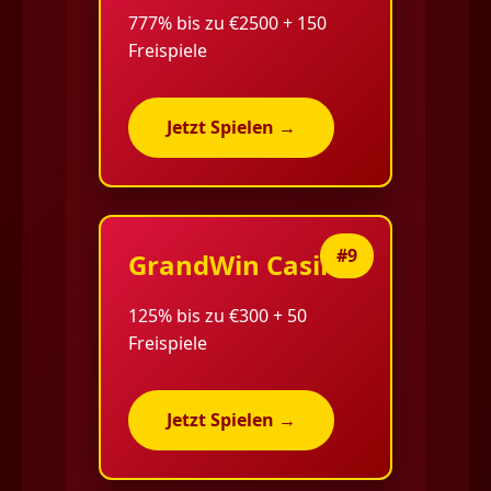
777% bis zu €2500 + 150
Freispiele
Jetzt Spielen →
#9
GrandWin Casino
125% bis zu €300 + 50
Freispiele
Jetzt Spielen →