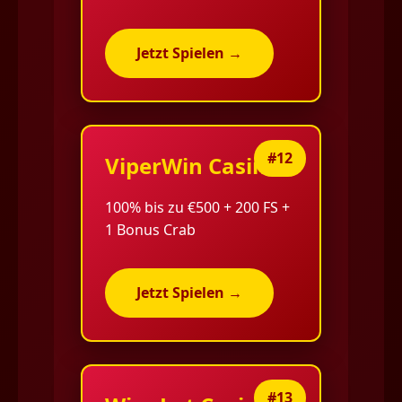
Jetzt Spielen →
#12
ViperWin Casino
100% bis zu €500 + 200 FS +
1 Bonus Crab
Jetzt Spielen →
#13