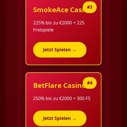
#3
SmokeAce Casino
225% bis zu €2000 + 225
Freispiele
Jetzt Spielen →
#4
BetFlare Casino
250% bis zu €2000 + 300 FS
Jetzt Spielen →