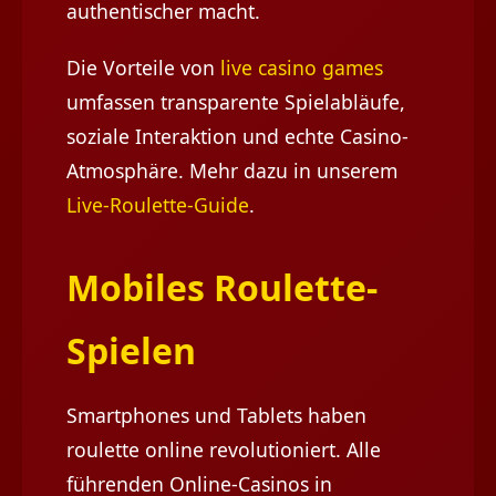
authentischer macht.
Die Vorteile von
live casino games
umfassen transparente Spielabläufe,
soziale Interaktion und echte Casino-
Atmosphäre. Mehr dazu in unserem
Live-Roulette-Guide
.
Mobiles Roulette-
Spielen
Smartphones und Tablets haben
roulette online revolutioniert. Alle
führenden Online-Casinos in