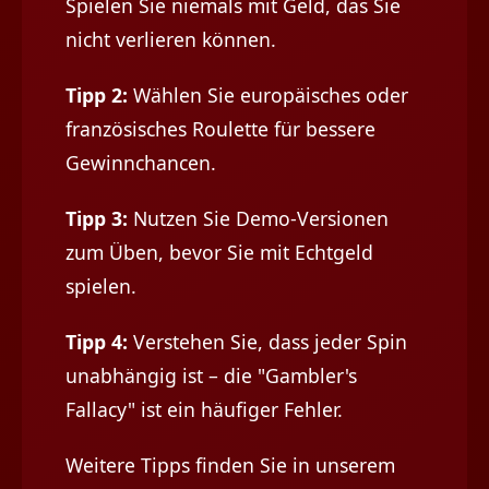
Spielen Sie niemals mit Geld, das Sie
nicht verlieren können.
Tipp 2:
Wählen Sie europäisches oder
französisches Roulette für bessere
Gewinnchancen.
Tipp 3:
Nutzen Sie Demo-Versionen
zum Üben, bevor Sie mit Echtgeld
spielen.
Tipp 4:
Verstehen Sie, dass jeder Spin
unabhängig ist – die "Gambler's
Fallacy" ist ein häufiger Fehler.
Weitere Tipps finden Sie in unserem