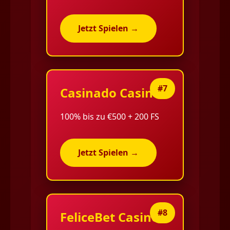
Jetzt Spielen →
#7
Casinado Casino
100% bis zu €500 + 200 FS
Jetzt Spielen →
#8
FeliceBet Casino