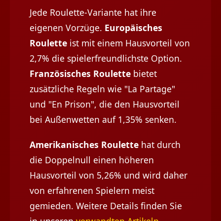
Jede Roulette-Variante hat ihre
eigenen Vorzüge.
Europäisches
Roulette
ist mit einem Hausvorteil von
2,7% die spielerfreundlichste Option.
Französisches Roulette
bietet
zusätzliche Regeln wie "La Partage"
und "En Prison", die den Hausvorteil
bei Außenwetten auf 1,35% senken.
Amerikanisches Roulette
hat durch
die Doppelnull einen höheren
Hausvorteil von 5,26% und wird daher
von erfahrenen Spielern meist
gemieden. Weitere Details finden Sie