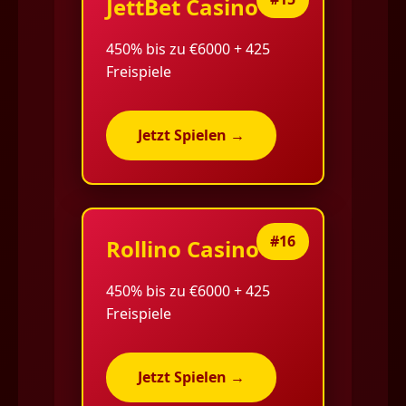
JettBet Casino
450% bis zu €6000 + 425
Freispiele
Jetzt Spielen →
#16
Rollino Casino
450% bis zu €6000 + 425
Freispiele
Jetzt Spielen →