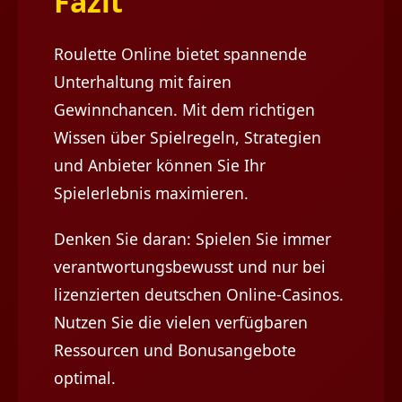
Fazit
Roulette Online bietet spannende
Unterhaltung mit fairen
Gewinnchancen. Mit dem richtigen
Wissen über Spielregeln, Strategien
und Anbieter können Sie Ihr
Spielerlebnis maximieren.
Denken Sie daran: Spielen Sie immer
verantwortungsbewusst und nur bei
lizenzierten deutschen Online-Casinos.
Nutzen Sie die vielen verfügbaren
Ressourcen und Bonusangebote
optimal.