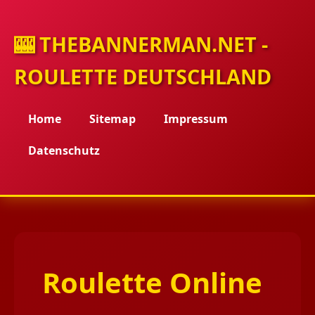
🎰 THEBANNERMAN.NET -
ROULETTE DEUTSCHLAND
Home
Sitemap
Impressum
Datenschutz
Roulette Online