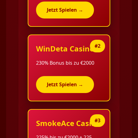
Jetzt Spielen →
#2
WinDeta Casino
230% Bonus bis zu €2000
Jetzt Spielen →
#3
SmokeAce Casino
225% bis zu €2000 + 225