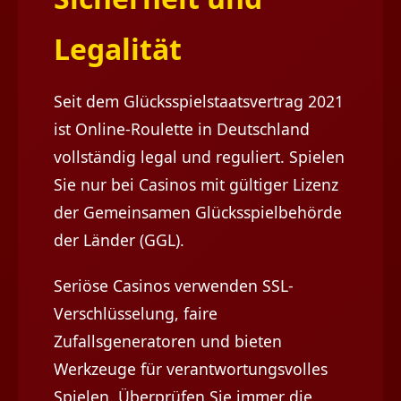
Legalität
Seit dem Glücksspielstaatsvertrag 2021
ist Online-Roulette in Deutschland
vollständig legal und reguliert. Spielen
Sie nur bei Casinos mit gültiger Lizenz
der Gemeinsamen Glücksspielbehörde
der Länder (GGL).
Seriöse Casinos verwenden SSL-
Verschlüsselung, faire
Zufallsgeneratoren und bieten
Werkzeuge für verantwortungsvolles
Spielen. Überprüfen Sie immer die