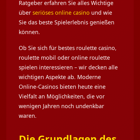
Ratgeber erfahren Sie alles Wichtige
über
seriöses online casino
und wie
Sie das beste Spielerlebnis genießen
können.
Ob Sie sich für bestes roulette casino,
roulette mobil oder online roulette
spielen interessieren – wir decken alle
wichtigen Aspekte ab. Moderne
Online-Casinos bieten heute eine
Vielfalt an Möglichkeiten, die vor
wenigen Jahren noch undenkbar
waren.
Die Grundlagen des