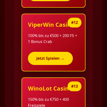
#12
ViperWin Casino
100% bis zu €500 + 200 FS +
1 Bonus Crab
Jetzt Spielen →
#13
WinoLot Casino
150% bis zu €750 + 400
Freispiele